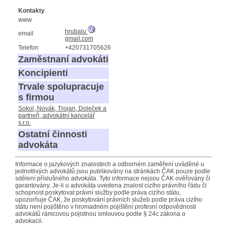
Kontakty
www
hrubalu
email
gmail.com
Telefon
+420731705626
Zaměstnaní advokáti
Koncipienti
Trvale spolupracuje
s firmou
Sokol, Novák, Trojan, Doleček a
partneři, advokátní kancelář
s.r.o.
Ostatní činnosti
advokáta
Informace o jazykových znalostech a odborném zaměření uváděné u
jednotlivých advokátů jsou publikovány na stránkách ČAK pouze podle
sdělení příslušného advokáta. Tyto informace nejsou ČAK ověřovány či
garantovány. Je-li u advokáta uvedena znalost cizího právního řádu či
schopnost poskytovat právní služby podle práva cizího státu,
upozorňuje ČAK, že poskytování právních služeb podle práva cizího
státu není pojištěno v hromadném pojištění profesní odpovědnosti
advokátů rámcovou pojistnou smlouvou podle § 24c zákona o
advokacii.