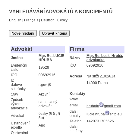
VYHLEDÁVÁNÍ ADVOKÁTŮ A KONCIPIENTŮ
English
|
Français
|
Deutsch
|
Česky
Nové hledání
Upravit kritéria
Advokát
Firma
Mgr. Bc. LUCIE
Mgr. Bc. Lucie Hrubá,
Jméno
Název
HRUBÁ
advokátka
Evidenční
IČO
09692916
19528
číslo
IČO
09692916
Adresa
Na strži 2102/61a
ID
14000 Praha
datové
rqpwrj8
schránky
Kontakty
Stav
Aktivní
www
Způsob
samostatný
výkonu
email
advokát
hrubalu
gmail.com
advokacie
další
český (§ 5 ; §
lucie.hruba
sntd.eu
Advokát
emaily
5b)
Telefon
+420731705626
Ustanovení
Ano
další
ex-offo
telefony
Oprávnění