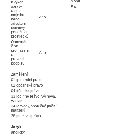
Mobil
k výkonu
správy
Fax
cizího
majetku
Ano
nebo
advokátní
úschovy
peněžních
prostředků
Oprávnění
činit
prohlášení
Ano
o
pravosti
podpisu
Zaměření
01 generální praxe
02 občanské právo
04 dědické právo
33 rodinné právo, výchova,
výživné
34 rozvody, společné jmění
manželů
38 pracovní právo
Jazyk
anglický