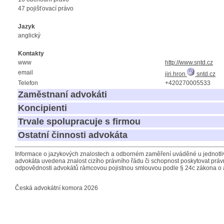
47 pojišťovací právo
Jazyk
anglický
Kontakty
www
http://www.sntd.cz
email
jiri.hron
sntd.cz
Telefon
+420270005533
Zaměstnaní advokáti
Koncipienti
Trvale spolupracuje s firmou
Ostatní činnosti advokáta
Informace o jazykových znalostech a odborném zaměření uváděné u jednotliv
advokáta uvedena znalost cizího právního řádu či schopnost poskytovat právn
odpovědnosti advokátů rámcovou pojistnou smlouvou podle § 24c zákona o 
Česká advokátní komora 2026