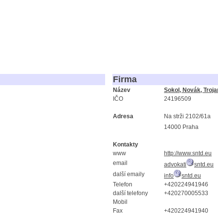
Firma
Název
Sokol, Novák, Troja
IČO
24196509
Adresa
Na strži 2102/61a
14000 Praha
Kontakty
www
http://www.sntd.eu
email
advokati
sntd.eu
další emaily
info
sntd.eu
Telefon
+420224941946
další telefony
+420270005533
Mobil
Fax
+420224941940