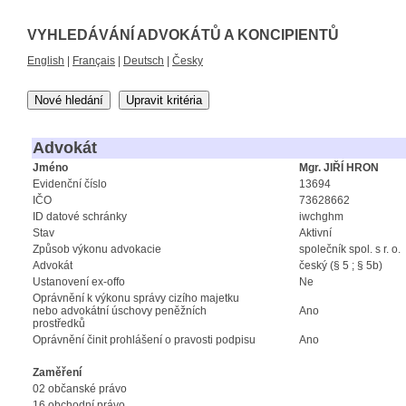
VYHLEDÁVÁNÍ ADVOKÁTŮ A KONCIPIENTŮ
English
|
Français
|
Deutsch
|
Česky
Nové hledání
Upravit kritéria
Advokát
Jméno
Mgr. JIŘÍ HRON
Evidenční číslo
13694
IČO
73628662
ID datové schránky
iwchghm
Stav
Aktivní
Způsob výkonu advokacie
společník spol. s r. o.
Advokát
český (§ 5 ; § 5b)
Ustanovení ex-offo
Ne
Oprávnění k výkonu správy cizího majetku
nebo advokátní úschovy peněžních
Ano
prostředků
Oprávnění činit prohlášení o pravosti podpisu
Ano
Zaměření
02 občanské právo
16 obchodní právo