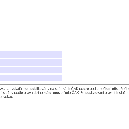
ých advokátů jsou publikovány na stránkách ČAK pouze podle sdělení příslušného 
í služby podle práva cizího státu, upozorňuje ČAK, že poskytování právních služeb
advokacii.