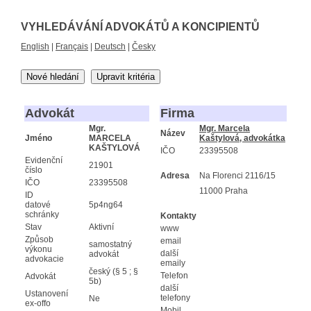
VYHLEDÁVÁNÍ ADVOKÁTŮ A KONCIPIENTŮ
English
|
Français
|
Deutsch
|
Česky
Nové hledání
Upravit kritéria
Advokát
Firma
Mgr.
Mgr. Marcela
Název
Jméno
MARCELA
Kaštylová, advokátka
KAŠTYLOVÁ
IČO
23395508
Evidenční
21901
číslo
Adresa
Na Florenci 2116/15
IČO
23395508
11000 Praha
ID
datové
5p4ng64
schránky
Kontakty
Stav
Aktivní
www
Způsob
email
samostatný
výkonu
další
advokát
advokacie
emaily
český (§ 5 ; §
Telefon
Advokát
5b)
další
Ustanovení
telefony
Ne
ex-offo
Mobil