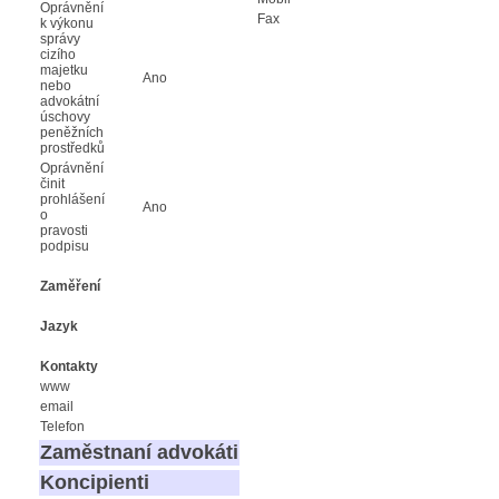
Oprávnění
Fax
k výkonu
správy
cizího
majetku
Ano
nebo
advokátní
úschovy
peněžních
prostředků
Oprávnění
činit
prohlášení
Ano
o
pravosti
podpisu
Zaměření
Jazyk
Kontakty
www
email
Telefon
Zaměstnaní advokáti
Koncipienti