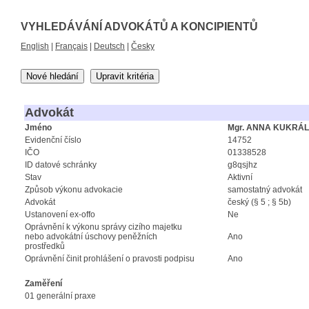
VYHLEDÁVÁNÍ ADVOKÁTŮ A KONCIPIENTŮ
English
|
Français
|
Deutsch
|
Česky
Nové hledání
Upravit kritéria
Advokát
Jméno
Mgr. ANNA KUKRÁ
Evidenční číslo
14752
IČO
01338528
ID datové schránky
g8qsjhz
Stav
Aktivní
Způsob výkonu advokacie
samostatný advokát
Advokát
český (§ 5 ; § 5b)
Ustanovení ex-offo
Ne
Oprávnění k výkonu správy cizího majetku
nebo advokátní úschovy peněžních
Ano
prostředků
Oprávnění činit prohlášení o pravosti podpisu
Ano
Zaměření
01 generální praxe