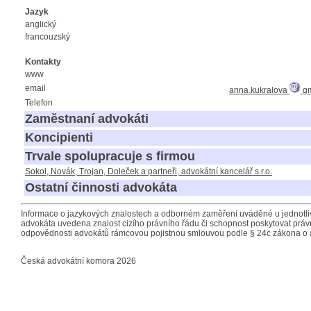
Jazyk
anglický
francouzský
Kontakty
www
email
anna.kukralova
gm
Telefon
Zaměstnaní advokáti
Koncipienti
Trvale spolupracuje s firmou
Sokol, Novák, Trojan, Doleček a partneři, advokátní kancelář s.r.o.
Ostatní činnosti advokáta
Informace o jazykových znalostech a odborném zaměření uváděné u jednotliv
advokáta uvedena znalost cizího právního řádu či schopnost poskytovat právn
odpovědnosti advokátů rámcovou pojistnou smlouvou podle § 24c zákona o 
Česká advokátní komora 2026