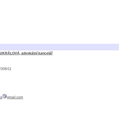
UKRÁLOVÁ, advokátní kancelář
2306/11
va
gmail.com