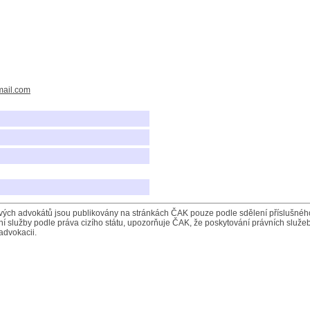
ail.com
ých advokátů jsou publikovány na stránkách ČAK pouze podle sdělení příslušného 
í služby podle práva cizího státu, upozorňuje ČAK, že poskytování právních služeb
advokacii.