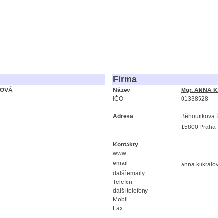
Firma
LOVÁ
Název
Mgr. ANNA K
IČO
01338528
Adresa
Běhounkova 
15800 Praha
Kontakty
www
email
anna.kukralo
další emaily
Telefon
další telefony
Mobil
Fax