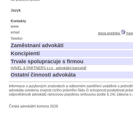
Jazyk
Kontakty
www
email
dasa.aradska
have
Telefon
Zaměstnaní advokáti
Koncipienti
Trvale spolupracuje s firmou
HAVEL & PARTNERS s.r.o., advokátní kancelář
Ostatní činnosti advokáta
Informace o jazykových znalostech a odborném zaměření uváděné u jednotliv
advokáta uvedena znalost cizího právního řádu či schopnost poskytovat právn
odpovědnosti advokátů rámcovou pojistnou smlouvou podle § 24c zákona o 
Česká advokátní komora 2026