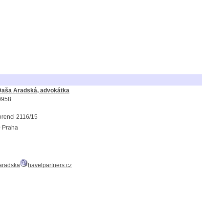
Daša Aradská, advokátka
0958
orenci 2116/15
 Praha
aradska
havelpartners.cz