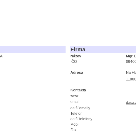
Firma
KÁ
Název
Mgr. 
IČO
0940
Adresa
Na Fl
11000
Kontakty
www
email
dasa.
další emaily
Telefon
další telefony
Mobil
Fax