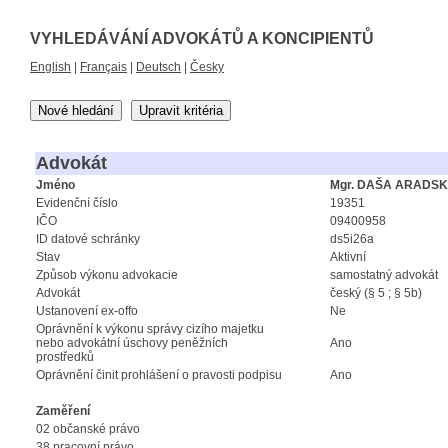
VYHLEDÁVÁNÍ ADVOKÁTŮ A KONCIPIENTŮ
English
|
Français
|
Deutsch
|
Česky
Nové hledání
Upravit kritéria
Advokát
Jméno
Mgr. DAŠA ARADS
Evidenční číslo
19351
IČO
09400958
ID datové schránky
ds5i26a
Stav
Aktivní
Způsob výkonu advokacie
samostatný advokát
Advokát
český (§ 5 ; § 5b)
Ustanovení ex-offo
Ne
Oprávnění k výkonu správy cizího majetku
nebo advokátní úschovy peněžních
Ano
prostředků
Oprávnění činit prohlášení o pravosti podpisu
Ano
Zaměření
02 občanské právo
38 pracovní právo