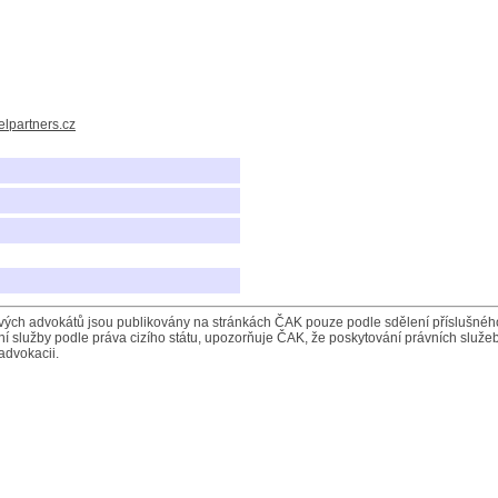
lpartners.cz
ých advokátů jsou publikovány na stránkách ČAK pouze podle sdělení příslušného 
í služby podle práva cizího státu, upozorňuje ČAK, že poskytování právních služeb
advokacii.