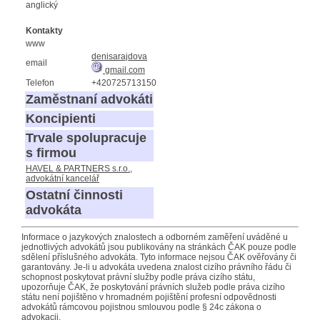
anglický
Kontakty
www
denisarajdova
email
gmail.com
Telefon
+420725713150
Zaměstnaní advokáti
Koncipienti
Trvale spolupracuje
s firmou
HAVEL & PARTNERS s.r.o.,
advokátní kancelář
Ostatní činnosti
advokáta
Informace o jazykových znalostech a odborném zaměření uváděné u
jednotlivých advokátů jsou publikovány na stránkách ČAK pouze podle
sdělení příslušného advokáta. Tyto informace nejsou ČAK ověřovány či
garantovány. Je-li u advokáta uvedena znalost cizího právního řádu či
schopnost poskytovat právní služby podle práva cizího státu,
upozorňuje ČAK, že poskytování právních služeb podle práva cizího
státu není pojištěno v hromadném pojištění profesní odpovědnosti
advokátů rámcovou pojistnou smlouvou podle § 24c zákona o
advokacii.