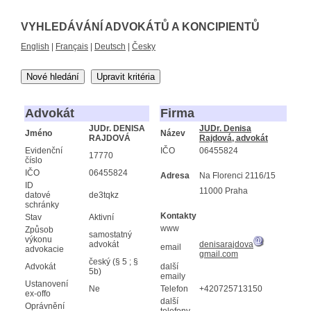
VYHLEDÁVÁNÍ ADVOKÁTŮ A KONCIPIENTŮ
English
|
Français
|
Deutsch
|
Česky
Nové hledání
Upravit kritéria
Advokát
Firma
JUDr. DENISA
JUDr. Denisa
Jméno
Název
RAJDOVÁ
Rajdová, advokát
Evidenční
IČO
06455824
17770
číslo
IČO
06455824
Adresa
Na Florenci 2116/15
ID
11000 Praha
datové
de3tqkz
schránky
Kontakty
Stav
Aktivní
www
Způsob
samostatný
výkonu
advokát
denisarajdova
email
advokacie
gmail.com
český (§ 5 ; §
Advokát
další
5b)
emaily
Ustanovení
Ne
Telefon
+420725713150
ex-offo
další
Oprávnění
telefony