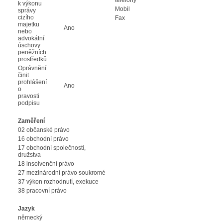
k výkonu
Mobil
správy
cizího
Fax
majetku
Ano
nebo
advokátní
úschovy
peněžních
prostředků
Oprávnění
činit
prohlášení
Ano
o
pravosti
podpisu
Zaměření
02 občanské právo
16 obchodní právo
17 obchodní společnosti,
družstva
18 insolvenční právo
27 mezinárodní právo soukromé
37 výkon rozhodnutí, exekuce
38 pracovní právo
Jazyk
německý