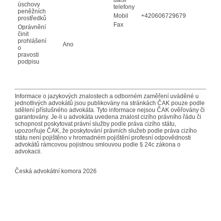
úschovy
telefony
peněžních
Mobil
+420606729679
prostředků
Fax
Oprávnění
činit
prohlášení
Ano
o
pravosti
podpisu
Informace o jazykových znalostech a odborném zaměření uváděné u
jednotlivých advokátů jsou publikovány na stránkách ČAK pouze podle
sdělení příslušného advokáta. Tyto informace nejsou ČAK ověřovány či
garantovány. Je-li u advokáta uvedena znalost cizího právního řádu či
schopnost poskytovat právní služby podle práva cizího státu,
upozorňuje ČAK, že poskytování právních služeb podle práva cizího
státu není pojištěno v hromadném pojištění profesní odpovědnosti
advokátů rámcovou pojistnou smlouvou podle § 24c zákona o
advokacii.
Česká advokátní komora 2026