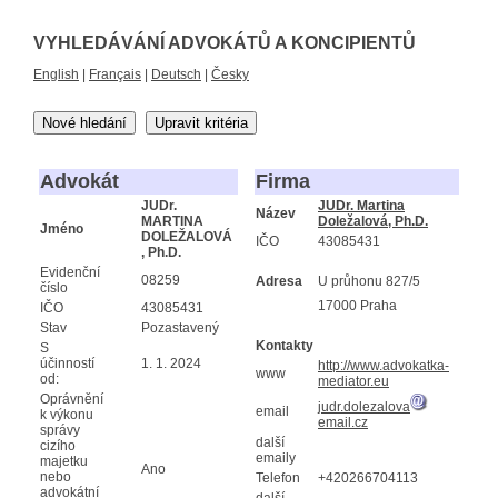
VYHLEDÁVÁNÍ ADVOKÁTŮ A KONCIPIENTŮ
English
|
Français
|
Deutsch
|
Česky
Nové hledání
Upravit kritéria
Advokát
Firma
JUDr.
JUDr. Martina
Název
MARTINA
Doležalová, Ph.D.
Jméno
DOLEŽALOVÁ
IČO
43085431
, Ph.D.
Evidenční
08259
Adresa
U průhonu 827/5
číslo
17000 Praha
IČO
43085431
Stav
Pozastavený
Kontakty
S
účinností
1. 1. 2024
http://www.advokatka-
www
od:
mediator.eu
Oprávnění
judr.dolezalova
email
k výkonu
email.cz
správy
další
cizího
emaily
majetku
Ano
nebo
Telefon
+420266704113
advokátní
další