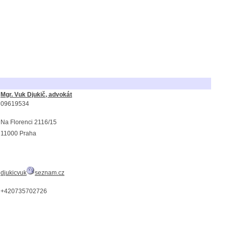
Mgr. Vuk Djukič, advokát
09619534
Na Florenci 2116/15
11000 Praha
djukicvuk
seznam.cz
+420735702726