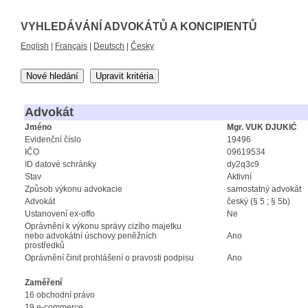
VYHLEDÁVÁNÍ ADVOKÁTŮ A KONCIPIENTŮ
English
|
Français
|
Deutsch
|
Česky
Nové hledání
Upravit kritéria
Advokát
Jméno
Mgr. VUK DJUKIĆ
Evidenční číslo
19496
IČO
09619534
ID datové schránky
dy2q3c9
Stav
Aktivní
Způsob výkonu advokacie
samostatný advokát
Advokát
český (§ 5 ; § 5b)
Ustanovení ex-offo
Ne
Oprávnění k výkonu správy cizího majetku
nebo advokátní úschovy peněžních
Ano
prostředků
Oprávnění činit prohlášení o pravosti podpisu
Ano
Zaměření
16 obchodní právo
19 e-commerce