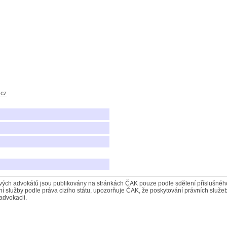
cz
ých advokátů jsou publikovány na stránkách ČAK pouze podle sdělení příslušného 
í služby podle práva cizího státu, upozorňuje ČAK, že poskytování právních služeb
advokacii.