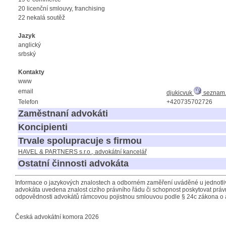
20 licenční smlouvy, franchising
22 nekalá soutěž
Jazyk
anglický
srbský
Kontakty
www
email
djukicvuk
seznam.
Telefon
+420735702726
Zaměstnaní advokáti
Koncipienti
Trvale spolupracuje s firmou
HAVEL & PARTNERS s.r.o., advokátní kancelář
Ostatní činnosti advokáta
Informace o jazykových znalostech a odborném zaměření uváděné u jednotliv
advokáta uvedena znalost cizího právního řádu či schopnost poskytovat právn
odpovědnosti advokátů rámcovou pojistnou smlouvou podle § 24c zákona o 
Česká advokátní komora 2026