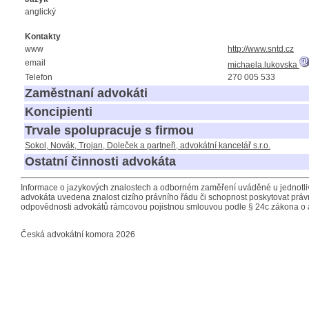
anglický
Kontakty
www
http://www.sntd.cz
email
michaela.lukovska
Telefon
270 005 533
Zaměstnaní advokáti
Koncipienti
Trvale spolupracuje s firmou
Sokol, Novák, Trojan, Doleček a partneři, advokátní kancelář s.r.o.
Ostatní činnosti advokáta
Informace o jazykových znalostech a odborném zaměření uváděné u jednotliv
advokáta uvedena znalost cizího právního řádu či schopnost poskytovat právn
odpovědnosti advokátů rámcovou pojistnou smlouvou podle § 24c zákona o 
Česká advokátní komora 2026