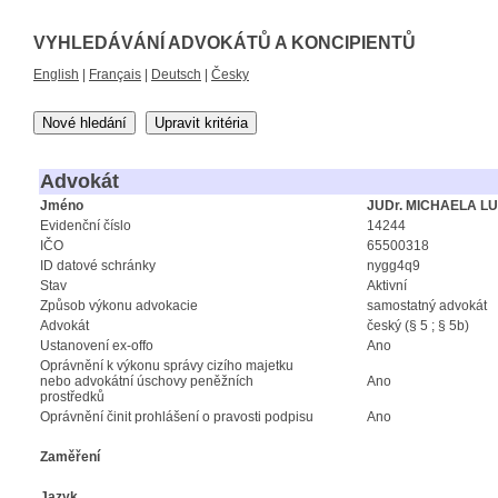
VYHLEDÁVÁNÍ ADVOKÁTŮ A KONCIPIENTŮ
English
|
Français
|
Deutsch
|
Česky
Nové hledání
Upravit kritéria
Advokát
Jméno
JUDr. MICHAELA 
Evidenční číslo
14244
IČO
65500318
ID datové schránky
nygg4q9
Stav
Aktivní
Způsob výkonu advokacie
samostatný advokát
Advokát
český (§ 5 ; § 5b)
Ustanovení ex-offo
Ano
Oprávnění k výkonu správy cizího majetku
nebo advokátní úschovy peněžních
Ano
prostředků
Oprávnění činit prohlášení o pravosti podpisu
Ano
Zaměření
Jazyk