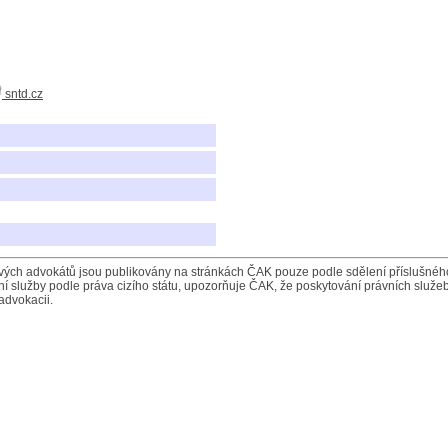
sntd.cz
ých advokátů jsou publikovány na stránkách ČAK pouze podle sdělení příslušného 
í služby podle práva cizího státu, upozorňuje ČAK, že poskytování právních služeb
advokacii.