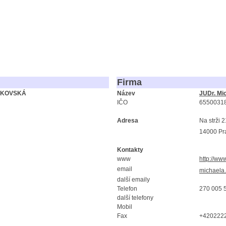
Firma
LUKOVSKÁ
Název
JUDr. Mi
IČO
6550031
Adresa
Na strži 
14000 Pr
Kontakty
www
http://ww
email
michaela
další emaily
Telefon
270 005 
další telefony
Mobil
Fax
+420222