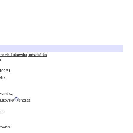
chaela Lukovská, advokátka
8
2102/61
aha
w.sntd.cz
.lukovska
sntd.cz
533
254630