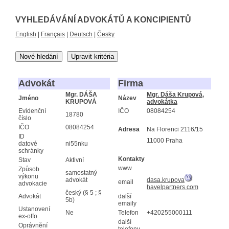
VYHLEDÁVÁNÍ ADVOKÁTŮ A KONCIPIENTŮ
English
|
Français
|
Deutsch
|
Česky
Nové hledání
Upravit kritéria
Advokát
Firma
Mgr. DÁŠA
Mgr. Dáša Krupová,
Jméno
Název
KRUPOVÁ
advokátka
Evidenční
IČO
08084254
18780
číslo
IČO
08084254
Adresa
Na Florenci 2116/15
ID
11000 Praha
datové
ni55nku
schránky
Kontakty
Stav
Aktivní
www
Způsob
samostatný
výkonu
advokát
dasa.krupova
email
advokacie
havelpartners.com
český (§ 5 ; §
Advokát
další
5b)
emaily
Ustanovení
Ne
Telefon
+420255000111
ex-offo
další
Oprávnění
telefony