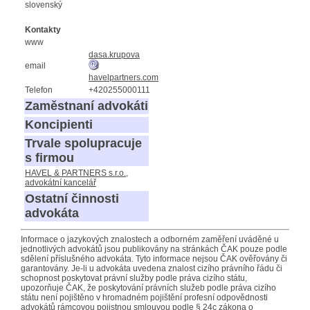
slovenský
Kontakty
www
dasa.krupova
email
havelpartners.com
Telefon
+420255000111
Zaměstnaní advokáti
Koncipienti
Trvale spolupracuje
s firmou
HAVEL & PARTNERS s.r.o.,
advokátní kancelář
Ostatní činnosti
advokáta
Informace o jazykových znalostech a odborném zaměření uváděné u
jednotlivých advokátů jsou publikovány na stránkách ČAK pouze podle
sdělení příslušného advokáta. Tyto informace nejsou ČAK ověřovány či
garantovány. Je-li u advokáta uvedena znalost cizího právního řádu či
schopnost poskytovat právní služby podle práva cizího státu,
upozorňuje ČAK, že poskytování právních služeb podle práva cizího
státu není pojištěno v hromadném pojištění profesní odpovědnosti
advokátů rámcovou pojistnou smlouvou podle § 24c zákona o