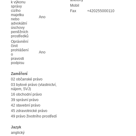
k výkonu
Mobil
správy
cizího
Fax
+420255000110
majetku
Ano
nebo
advokátní
úschovy
peněžních
prostředků
Oprávnění
činit
prohlášení
Ano
o
pravosti
podpisu
Zaměření
02 občanské právo
03 bytové právo (vlastnictví,
nájem, SVJ)
16 obchodní právo
39 správní právo
42 stavební právo
45 zdravotnické právo
49 právo životního prostředí
Jazyk
anglický