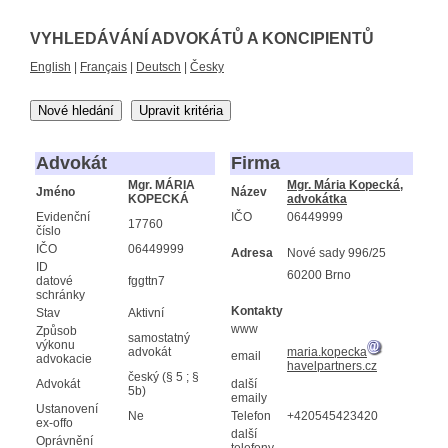
VYHLEDÁVÁNÍ ADVOKÁTŮ A KONCIPIENTŮ
English
|
Français
|
Deutsch
|
Česky
Nové hledání
Upravit kritéria
Advokát
Firma
Mgr. MÁRIA
Mgr. Mária Kopecká,
Jméno
Název
KOPECKÁ
advokátka
Evidenční
IČO
06449999
17760
číslo
IČO
06449999
Adresa
Nové sady 996/25
ID
60200 Brno
datové
fggttn7
schránky
Kontakty
Stav
Aktivní
www
Způsob
samostatný
výkonu
advokát
maria.kopecka
email
advokacie
havelpartners.cz
český (§ 5 ; §
Advokát
další
5b)
emaily
Ustanovení
Ne
Telefon
+420545423420
ex-offo
další
Oprávnění
telefony