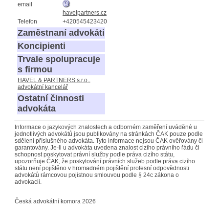
email
havelpartners.cz
Telefon
+420545423420
Zaměstnaní advokáti
Koncipienti
Trvale spolupracuje
s firmou
HAVEL & PARTNERS s.r.o.,
advokátní kancelář
Ostatní činnosti
advokáta
Informace o jazykových znalostech a odborném zaměření uváděné u
jednotlivých advokátů jsou publikovány na stránkách ČAK pouze podle
sdělení příslušného advokáta. Tyto informace nejsou ČAK ověřovány či
garantovány. Je-li u advokáta uvedena znalost cizího právního řádu či
schopnost poskytovat právní služby podle práva cizího státu,
upozorňuje ČAK, že poskytování právních služeb podle práva cizího
státu není pojištěno v hromadném pojištění profesní odpovědnosti
advokátů rámcovou pojistnou smlouvou podle § 24c zákona o
advokacii.
Česká advokátní komora 2026