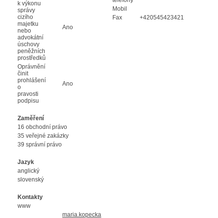
k výkonu
Mobil
správy
cizího
Fax
+420545423421
majetku
Ano
nebo
advokátní
úschovy
peněžních
prostředků
Oprávnění
činit
prohlášení
Ano
o
pravosti
podpisu
Zaměření
16 obchodní právo
35 veřejné zakázky
39 správní právo
Jazyk
anglický
slovenský
Kontakty
www
maria.kopecka