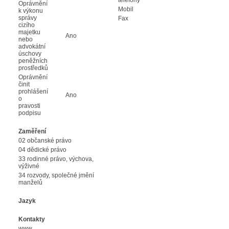
Oprávnění
Mobil
k výkonu
správy
Fax
cizího
majetku
Ano
nebo
advokátní
úschovy
peněžních
prostředků
Oprávnění
činit
prohlášení
Ano
o
pravosti
podpisu
Zaměření
02 občanské právo
04 dědické právo
33 rodinné právo, výchova,
výživné
34 rozvody, společné jmění
manželů
Jazyk
Kontakty
www