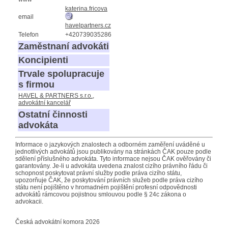
katerina.fricova
email
havelpartners.cz
Telefon
+420739035286
Zaměstnaní advokáti
Koncipienti
Trvale spolupracuje
s firmou
HAVEL & PARTNERS s.r.o.,
advokátní kancelář
Ostatní činnosti
advokáta
Informace o jazykových znalostech a odborném zaměření uváděné u
jednotlivých advokátů jsou publikovány na stránkách ČAK pouze podle
sdělení příslušného advokáta. Tyto informace nejsou ČAK ověřovány či
garantovány. Je-li u advokáta uvedena znalost cizího právního řádu či
schopnost poskytovat právní služby podle práva cizího státu,
upozorňuje ČAK, že poskytování právních služeb podle práva cizího
státu není pojištěno v hromadném pojištění profesní odpovědnosti
advokátů rámcovou pojistnou smlouvou podle § 24c zákona o
advokacii.
Česká advokátní komora 2026