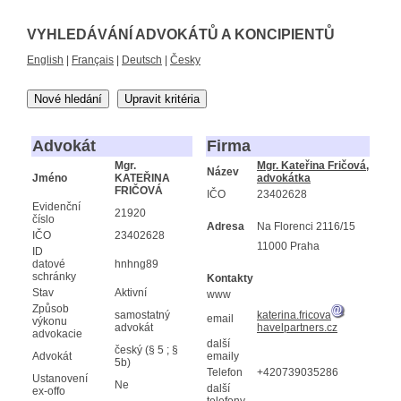
VYHLEDÁVÁNÍ ADVOKÁTŮ A KONCIPIENTŮ
English
|
Français
|
Deutsch
|
Česky
Nové hledání
Upravit kritéria
Advokát
Firma
Mgr.
Mgr. Kateřina Fričová,
Název
Jméno
KATEŘINA
advokátka
FRIČOVÁ
IČO
23402628
Evidenční
21920
číslo
Adresa
Na Florenci 2116/15
IČO
23402628
11000 Praha
ID
datové
hnhng89
schránky
Kontakty
Stav
Aktivní
www
Způsob
samostatný
katerina.fricova
email
výkonu
advokát
havelpartners.cz
advokacie
další
český (§ 5 ; §
Advokát
emaily
5b)
Telefon
+420739035286
Ustanovení
Ne
další
ex-offo
telefony