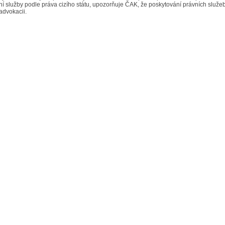
í služby podle práva cizího státu, upozorňuje ČAK, že poskytování právních služeb
advokacii.