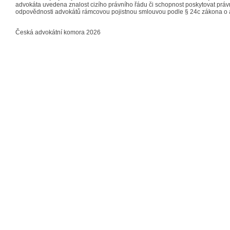
advokáta uvedena znalost cizího právního řádu či schopnost poskytovat právn
odpovědnosti advokátů rámcovou pojistnou smlouvou podle § 24c zákona o 
Česká advokátní komora 2026