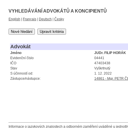
VYHLEDÁVÁNÍ ADVOKÁTŮ A KONCIPIENTŮ
English
|
Français
|
Deutsch
|
Česky
Nové hledání
Upravit kritéria
Advokát
Jméno
JUDr. FILIP HORÁK
Evidenční číslo
04441
IČO
47403438
Stav
Vyškrtnutý
S účinností od:
1. 12. 2022
Zástupce/nástupce:
14861 - Mgr. PETR
Informace o jazykových znalostech a odborném zaměření uváděné u jednotliv