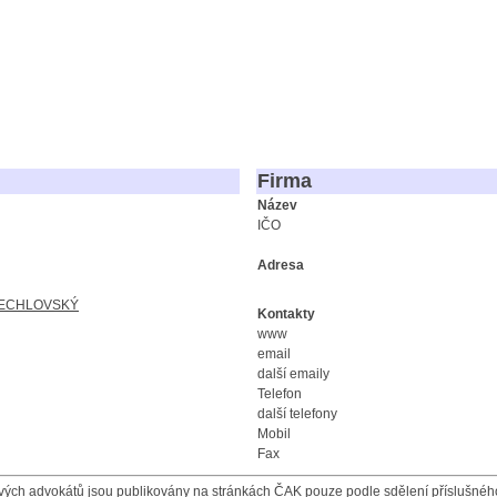
Firma
Název
IČO
Adresa
 ČECHLOVSKÝ
Kontakty
www
email
další emaily
Telefon
další telefony
Mobil
Fax
ých advokátů jsou publikovány na stránkách ČAK pouze podle sdělení příslušného 