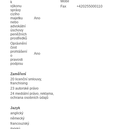
Mobil
k
výkonu
Fax
+420255000110
správy
cizího
majetku
Ano
nebo
advokátní
úschovy
peněžních
prostředků
Oprávnění
činit
prohlášení
Ano
o
pravosti
podpisu
Zaměření
20 licenční smlouvy,
franchising
23 autorské právo
24 mediální právo, reklama,
ochrana osobních údajů
Jazyk
anglický
německý
francouzský
italský