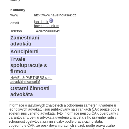
Kontakty
www
http://www.havelholasek.cz
jan.diblik
email
havelholasek.cz
Telefon
+420255000845
Zaměstnaní
advokáti
Koncipienti
Trvale
spolupracuje s
firmou
HAVEL & PARTNERS s.r.o.,
advokátní kancelář
Ostatní činnosti
advokáta
Informace o jazykových znalostech a odborném zaměření uváděné u
jednotlivých advokátů jsou publikovány na stránkách ČAK pouze podle
sdělení příslušného advokáta. Tyto informace nejsou ČAK ověřovány či
garantovány. Je-li u advokáta uvedena znalost cizího právního řádu či
schopnost poskytovat právní služby podle práva cizího státu,
upozorňuje ČAK, že poskytování právních služeb podle práva cizího