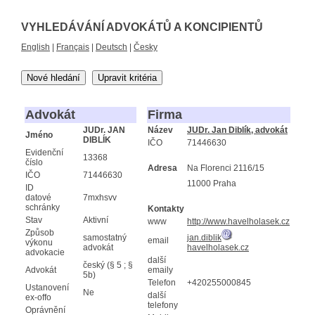
VYHLEDÁVÁNÍ ADVOKÁTŮ A KONCIPIENTŮ
English
|
Français
|
Deutsch
|
Česky
Nové hledání
Upravit kritéria
Advokát
Firma
JUDr. JAN
Název
JUDr. Jan Diblík, advokát
Jméno
DIBLÍK
IČO
71446630
Evidenční
13368
číslo
Adresa
Na Florenci 2116/15
IČO
71446630
11000 Praha
ID
datové
7mxhsvv
schránky
Kontakty
Stav
Aktivní
www
http://www.havelholasek.cz
Způsob
samostatný
jan.diblik
email
výkonu
advokát
havelholasek.cz
advokacie
další
český (§ 5 ; §
Advokát
emaily
5b)
Telefon
+420255000845
Ustanovení
Ne
další
ex-offo
telefony
Oprávnění