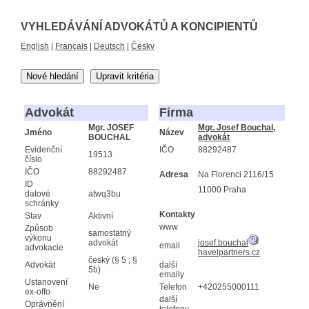
VYHLEDÁVÁNÍ ADVOKÁTŮ A KONCIPIENTŮ
English
|
Français
|
Deutsch
|
Česky
Nové hledání
Upravit kritéria
Advokát
Firma
Mgr. JOSEF
Mgr. Josef Bouchal,
Jméno
Název
BOUCHAL
advokát
Evidenční
IČO
88292487
19513
číslo
IČO
88292487
Adresa
Na Florenci 2116/15
ID
11000 Praha
datové
atwq3bu
schránky
Kontakty
Stav
Aktivní
www
Způsob
samostatný
výkonu
advokát
josef.bouchal
email
advokacie
havelpartners.cz
český (§ 5 ; §
Advokát
další
5b)
emaily
Ustanovení
Ne
Telefon
+420255000111
ex-offo
další
Oprávnění
telefony