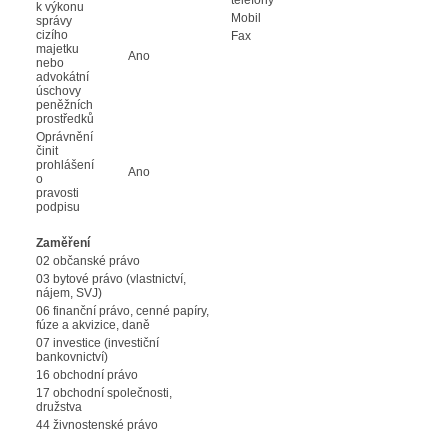
k výkonu
Mobil
správy
cizího
Fax
majetku
Ano
nebo
advokátní
úschovy
peněžních
prostředků
Oprávnění
činit
prohlášení
Ano
o
pravosti
podpisu
Zaměření
02 občanské právo
03 bytové právo (vlastnictví,
nájem, SVJ)
06 finanční právo, cenné papíry,
fúze a akvizice, daně
07 investice (investiční
bankovnictví)
16 obchodní právo
17 obchodní společnosti,
družstva
44 živnostenské právo