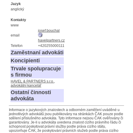
Jazyk
anglický
Kontakty
www
josef.bouchal
email
havelpartners.cz
Telefon
+420255000111
Zaměstnaní advokáti
Koncipienti
Trvale spolupracuje
s firmou
HAVEL & PARTNERS s.r.o.,
advokátní kancelář
Ostatní činnosti
advokáta
Informace o jazykových znalostech a odborném zaměření uváděné u
jednotlivých advokátů jsou publikovány na stránkách ČAK pouze podle
sdělení příslušného advokáta. Tyto informace nejsou ČAK ověřovány či
garantovány. Je-li u advokáta uvedena znalost cizího právního řádu či
schopnost poskytovat právní služby podle práva cizího státu,
upozorňuje ČAK, že poskytování právních služeb podle práva cizího