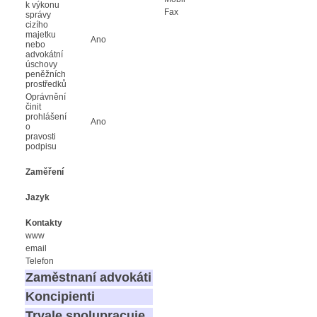
k výkonu
Fax
správy
cizího
majetku
Ano
nebo
advokátní
úschovy
peněžních
prostředků
Oprávnění
činit
prohlášení
Ano
o
pravosti
podpisu
Zaměření
Jazyk
Kontakty
www
email
Telefon
Zaměstnaní advokáti
Koncipienti
Trvale spolupracuje