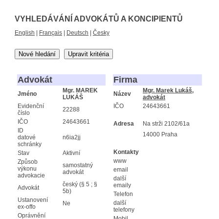
VYHLEDÁVÁNÍ ADVOKÁTŮ A KONCIPIENTŮ
English
|
Français
|
Deutsch
|
Česky
Nové hledání
Upravit kritéria
Advokát
Firma
Mgr. MAREK
Mgr. Marek Lukáš,
Jméno
Název
LUKÁŠ
advokát
Evidenční
IČO
24643661
22288
číslo
IČO
24643661
Adresa
Na strži 2102/61a
ID
14000 Praha
datové
n6ia2jj
schránky
Kontakty
Stav
Aktivní
www
Způsob
samostatný
výkonu
email
advokát
advokacie
další
český (§ 5 ; §
emaily
Advokát
5b)
Telefon
Ustanovení
další
Ne
ex-offo
telefony
Oprávnění
Mobil