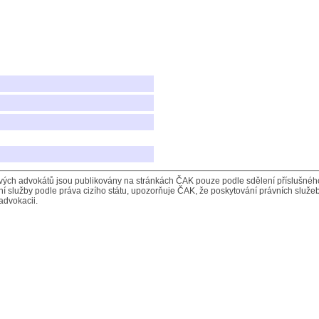
ých advokátů jsou publikovány na stránkách ČAK pouze podle sdělení příslušného 
í služby podle práva cizího státu, upozorňuje ČAK, že poskytování právních služeb
advokacii.