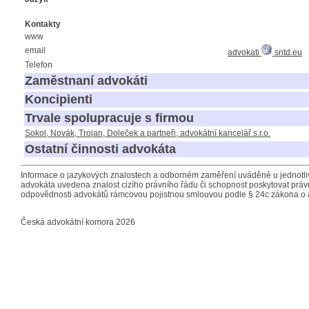
Kontakty
www
email
advokati
sntd.eu
Telefon
Zaměstnaní advokáti
Koncipienti
Trvale spolupracuje s firmou
Sokol, Novák, Trojan, Doleček a partneři, advokátní kancelář s.r.o.
Ostatní činnosti advokáta
Informace o jazykových znalostech a odborném zaměření uváděné u jednotliv
advokáta uvedena znalost cizího právního řádu či schopnost poskytovat právn
odpovědnosti advokátů rámcovou pojistnou smlouvou podle § 24c zákona o 
Česká advokátní komora 2026