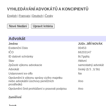
VYHLEDÁVÁNÍ ADVOKÁTŮ A KONCIPIENTŮ
English
|
Français
|
Deutsch
|
Česky
Nové hledání
Upravit kritéria
Advokát
Jméno
JUDr. JIŘÍ NOVÁK
Evidenční číslo
00453
IČO
66203147
ID datové schránky
8c7gq6q
Stav
Aktivní
Způsob výkonu advokacie
samostatný advokát
Advokát
český (§ 5 ; § 5b)
Ustanovení ex-offo
Ne
Oprávnění k výkonu správy cizího majetku
nebo advokátní úschovy peněžních
Ano
prostředků
Oprávnění činit prohlášení o pravosti podpisu
Ano
Zaměření
Jazyk