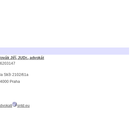
ovák Jiří, JUDr., advokát
6203147
a Strži 2102/61a
4000 Praha
dvokati
sntd.eu