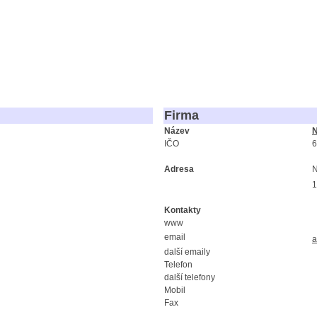
Firma
Název
N
IČO
6
Adresa
N
1
Kontakty
www
email
a
další emaily
Telefon
další telefony
Mobil
Fax