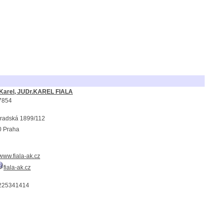
 Karel, JUDr.KAREL FIALA
7854
radská 1899/112
0 Praha
/www.fiala-ak.cz
fiala-ak.cz
225341414