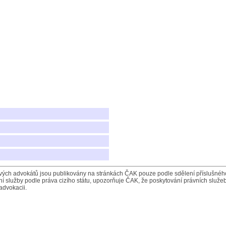
ých advokátů jsou publikovány na stránkách ČAK pouze podle sdělení příslušného 
í služby podle práva cizího státu, upozorňuje ČAK, že poskytování právních služeb
advokacii.