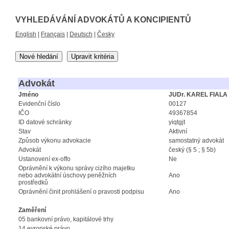
VYHLEDÁVÁNÍ ADVOKÁTŮ A KONCIPIENTŮ
English
|
Français
|
Deutsch
|
Česky
Nové hledání
Upravit kritéria
Advokát
Jméno
JUDr. KAREL FIALA
Evidenční číslo
00127
IČO
49367854
ID datové schránky
yiqtgjt
Stav
Aktivní
Způsob výkonu advokacie
samostatný advokát
Advokát
český (§ 5 ; § 5b)
Ustanovení ex-offo
Ne
Oprávnění k výkonu správy cizího majetku
nebo advokátní úschovy peněžních
Ano
prostředků
Oprávnění činit prohlášení o pravosti podpisu
Ano
Zaměření
05 bankovní právo, kapitálové trhy
14 evropské právo