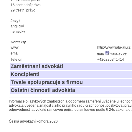
16 obchodní právo
29 trestní právo
Jazyk
anglický
německý
Kontakty
www
http://www.fiala-ak.cz
email
fiala
fiala-ak.cz
Telefon
+420225341414
Zaměstnaní advokáti
Koncipienti
Trvale spolupracuje s firmou
Ostatní činnosti advokáta
Informace o jazykových znalostech a odborném zaměření uváděné u jednotliv
advokáta uvedena znalost cizího právního řádu či schopnost poskytovat právn
odpovědnosti advokátů rámcovou pojistnou smlouvou podle § 24c zákona o 
Česká advokátní komora 2026