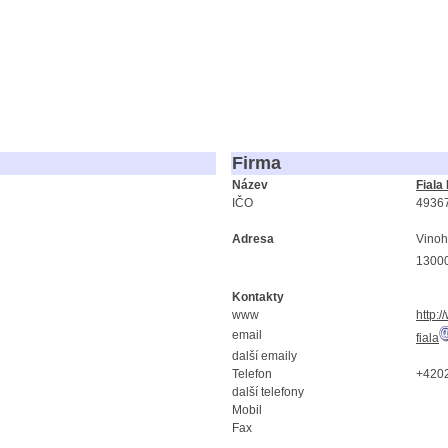
Firma
Název
Fiala
IČO
4936
Adresa
Vinoh
1300
Kontakty
www
http:/
email
fiala
další emaily
Telefon
+420
další telefony
Mobil
Fax