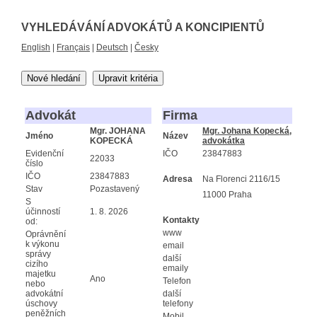
VYHLEDÁVÁNÍ ADVOKÁTŮ A KONCIPIENTŮ
English
|
Français
|
Deutsch
|
Česky
Nové hledání
Upravit kritéria
Advokát
Firma
Mgr. JOHANA
Mgr. Johana Kopecká,
Jméno
Název
KOPECKÁ
advokátka
Evidenční
IČO
23847883
22033
číslo
IČO
23847883
Adresa
Na Florenci 2116/15
Stav
Pozastavený
11000 Praha
S
účinností
1. 8. 2026
Kontakty
od:
www
Oprávnění
k výkonu
email
správy
další
cizího
emaily
majetku
Ano
Telefon
nebo
advokátní
další
úschovy
telefony
peněžních
Mobil