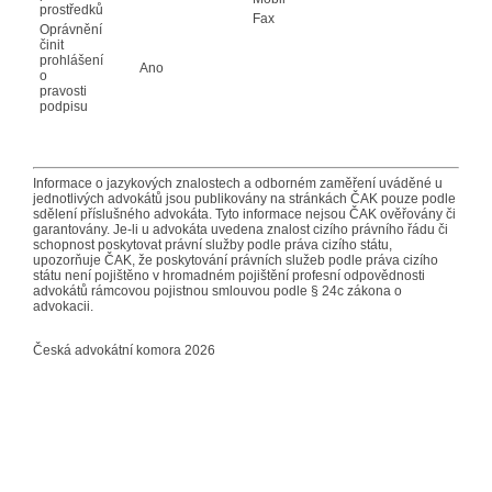
prostředků
Fax
Oprávnění
činit
prohlášení
Ano
o
pravosti
podpisu
Informace o jazykových znalostech a odborném zaměření uváděné u
jednotlivých advokátů jsou publikovány na stránkách ČAK pouze podle
sdělení příslušného advokáta. Tyto informace nejsou ČAK ověřovány či
garantovány. Je-li u advokáta uvedena znalost cizího právního řádu či
schopnost poskytovat právní služby podle práva cizího státu,
upozorňuje ČAK, že poskytování právních služeb podle práva cizího
státu není pojištěno v hromadném pojištění profesní odpovědnosti
advokátů rámcovou pojistnou smlouvou podle § 24c zákona o
advokacii.
Česká advokátní komora 2026