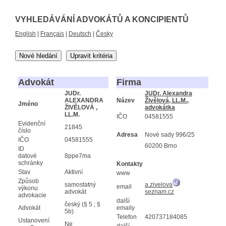
VYHLEDÁVÁNÍ ADVOKÁTŮ A KONCIPIENTŮ
English
|
Français
|
Deutsch
|
Česky
Nové hledání
Upravit kritéria
Advokát
Firma
JUDr.
JUDr. Alexandra
ALEXANDRA
Název
Živělová, LL.M.,
Jméno
ŽIVĚLOVÁ ,
advokátka
LL.M.
IČO
04581555
Evidenční
21845
číslo
Adresa
Nové sady 996/25
IČO
04581555
60200 Brno
ID
datové
8ppe7ma
schránky
Kontakty
Stav
Aktivní
www
Způsob
samostatný
a.zivelova
email
výkonu
advokát
seznam.cz
advokacie
další
český (§ 5 ; §
Advokát
emaily
5b)
Telefon
420737184085
Ustanovení
Ne
další