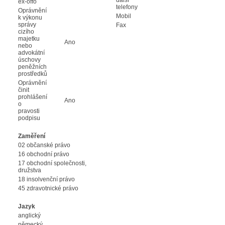
ex-offo
telefony
Oprávnění
Mobil
k výkonu
správy
Fax
cizího
majetku
Ano
nebo
advokátní
úschovy
peněžních
prostředků
Oprávnění
činit
prohlášení
Ano
o
pravosti
podpisu
Zaměření
02 občanské právo
16 obchodní právo
17 obchodní společnosti,
družstva
18 insolvenční právo
45 zdravotnické právo
Jazyk
anglický
německý