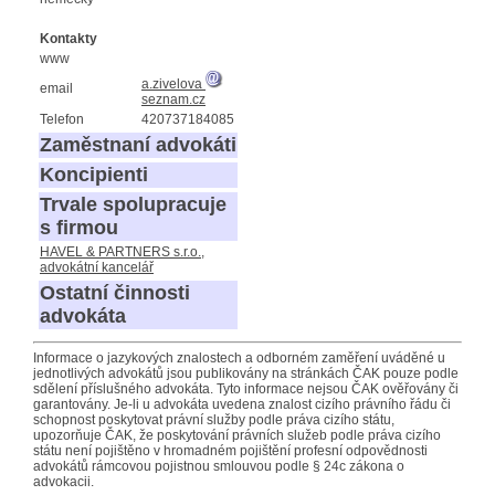
Kontakty
www
a.zivelova
email
seznam.cz
Telefon
420737184085
Zaměstnaní advokáti
Koncipienti
Trvale spolupracuje
s firmou
HAVEL & PARTNERS s.r.o.,
advokátní kancelář
Ostatní činnosti
advokáta
Informace o jazykových znalostech a odborném zaměření uváděné u
jednotlivých advokátů jsou publikovány na stránkách ČAK pouze podle
sdělení příslušného advokáta. Tyto informace nejsou ČAK ověřovány či
garantovány. Je-li u advokáta uvedena znalost cizího právního řádu či
schopnost poskytovat právní služby podle práva cizího státu,
upozorňuje ČAK, že poskytování právních služeb podle práva cizího
státu není pojištěno v hromadném pojištění profesní odpovědnosti
advokátů rámcovou pojistnou smlouvou podle § 24c zákona o
advokacii.