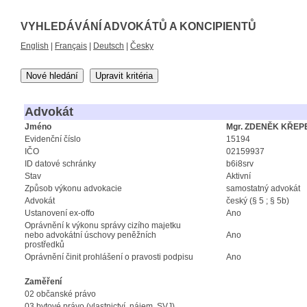
VYHLEDÁVÁNÍ ADVOKÁTŮ A KONCIPIENTŮ
English
|
Français
|
Deutsch
|
Česky
Nové hledání
Upravit kritéria
Advokát
Jméno
Mgr. ZDENĚK KŘEP
Evidenční číslo
15194
IČO
02159937
ID datové schránky
b6i8srv
Stav
Aktivní
Způsob výkonu advokacie
samostatný advokát
Advokát
český (§ 5 ; § 5b)
Ustanovení ex-offo
Ano
Oprávnění k výkonu správy cizího majetku
nebo advokátní úschovy peněžních
Ano
prostředků
Oprávnění činit prohlášení o pravosti podpisu
Ano
Zaměření
02 občanské právo
03 bytové právo (vlastnictví, nájem, SVJ)