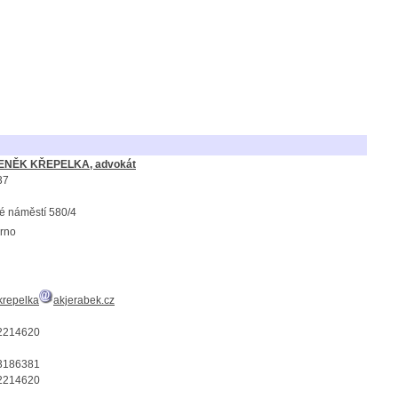
DENĚK KŘEPELKA, advokát
37
é náměstí 580/4
rno
krepelka
akjerabek.cz
2214620
3186381
2214620