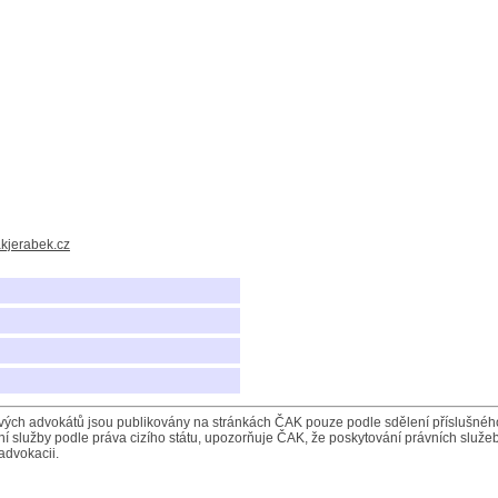
kjerabek.cz
ých advokátů jsou publikovány na stránkách ČAK pouze podle sdělení příslušného 
í služby podle práva cizího státu, upozorňuje ČAK, že poskytování právních služeb
advokacii.