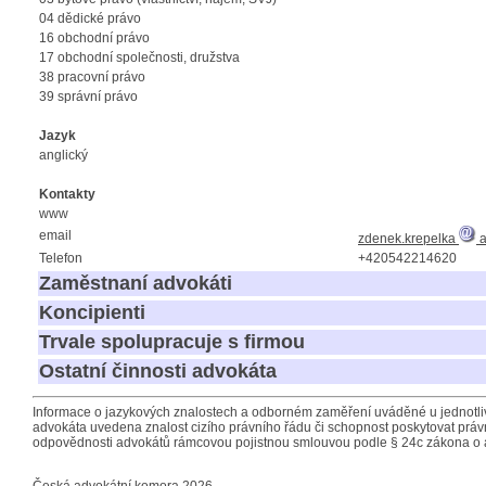
04 dědické právo
16 obchodní právo
17 obchodní společnosti, družstva
38 pracovní právo
39 správní právo
Jazyk
anglický
Kontakty
www
email
zdenek.krepelka
a
Telefon
+420542214620
Zaměstnaní advokáti
Koncipienti
Trvale spolupracuje s firmou
Ostatní činnosti advokáta
Informace o jazykových znalostech a odborném zaměření uváděné u jednotliv
advokáta uvedena znalost cizího právního řádu či schopnost poskytovat právn
odpovědnosti advokátů rámcovou pojistnou smlouvou podle § 24c zákona o 
Česká advokátní komora 2026