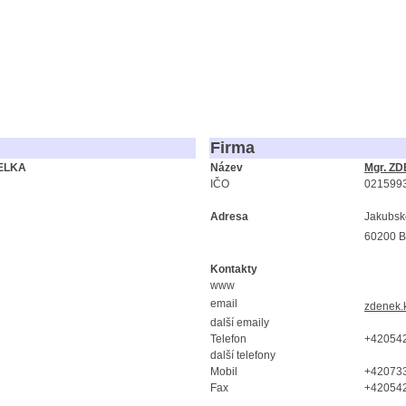
Firma
ELKA
Název
Mgr. Z
IČO
021599
Adresa
Jakubsk
60200 B
Kontakty
www
email
zdenek.
další emaily
Telefon
+42054
další telefony
Mobil
+42073
Fax
+42054