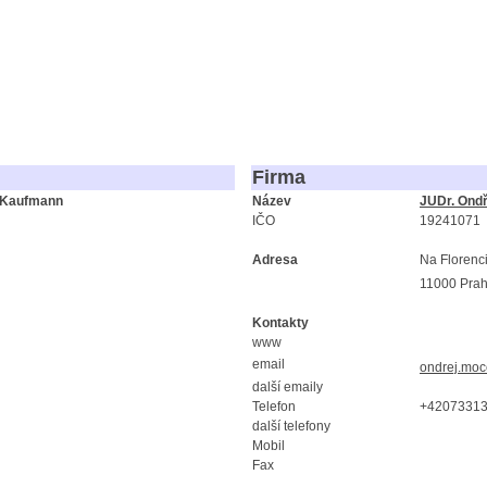
Firma
 Kaufmann
Název
JUDr. Ond
IČO
19241071
Adresa
Na Florenc
11000 Pra
Kontakty
www
email
ondrej.moc
další emaily
Telefon
+4207331
další telefony
Mobil
Fax