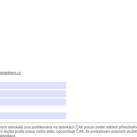
lpartners.cz
ých advokátů jsou publikovány na stránkách ČAK pouze podle sdělení příslušného 
í služby podle práva cizího státu, upozorňuje ČAK, že poskytování právních služeb
advokacii.