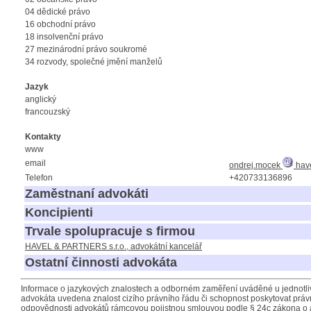
04 dědické právo
16 obchodní právo
18 insolvenční právo
27 mezinárodní právo soukromé
34 rozvody, společné jmění manželů
Jazyk
anglický
francouzský
Kontakty
www
email
ondrej.mocek
have
Telefon
+420733136896
Zaměstnaní advokáti
Koncipienti
Trvale spolupracuje s firmou
HAVEL & PARTNERS s.r.o., advokátní kancelář
Ostatní činnosti advokáta
Informace o jazykových znalostech a odborném zaměření uváděné u jednotliv
advokáta uvedena znalost cizího právního řádu či schopnost poskytovat právn
odpovědnosti advokátů rámcovou pojistnou smlouvou podle § 24c zákona o 