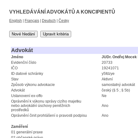
VYHLEDÁVÁNÍ ADVOKÁTŮ A KONCIPIENTŮ
English
|
Français
|
Deutsch
|
Česky
Nové hledání
Upravit kritéria
Advokát
Jméno
JUDr. Ondřej Mocek
Evidenční číslo
20733
IČO
19241071
ID datové schránky
y5fdzye
Stav
Aktivní
Způsob výkonu advokacie
samostatný advokát
Advokát
český (§ 5 ; § 5b)
Ustanovení ex-offo
Ne
Oprávnění k výkonu správy cizího majetku
nebo advokátní úschovy peněžních
Ano
prostředků
Oprávnění činit prohlášení o pravosti podpisu
Ano
Zaměření
01 generální praxe
02 občanské právo