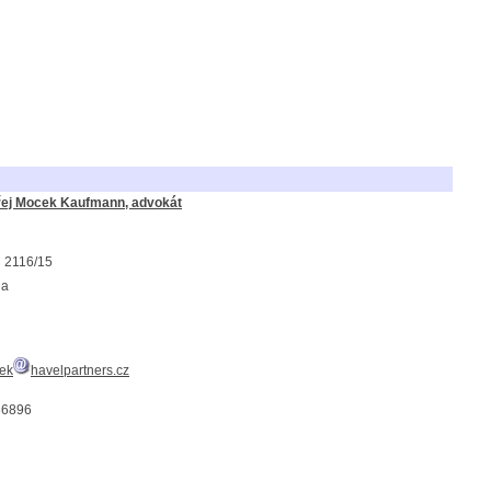
řej Mocek Kaufmann, advokát
i 2116/15
ha
ek
havelpartners.cz
36896