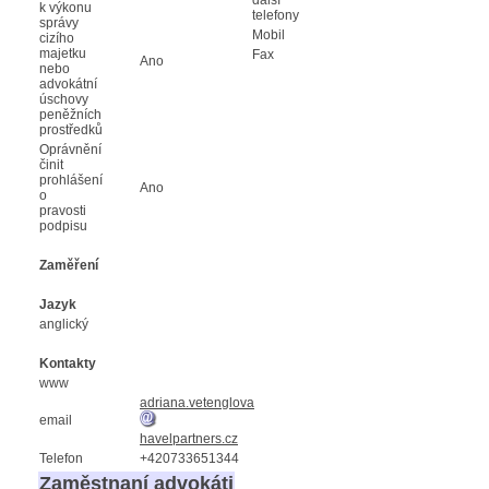
k výkonu
telefony
správy
Mobil
cizího
majetku
Fax
Ano
nebo
advokátní
úschovy
peněžních
prostředků
Oprávnění
činit
prohlášení
Ano
o
pravosti
podpisu
Zaměření
Jazyk
anglický
Kontakty
www
adriana.vetenglova
email
havelpartners.cz
Telefon
+420733651344
Zaměstnaní advokáti