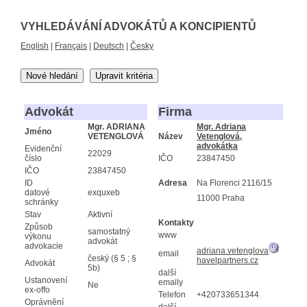
VYHLEDÁVÁNÍ ADVOKÁTŮ A KONCIPIENTŮ
English
|
Français
|
Deutsch
|
Česky
Nové hledání
Upravit kritéria
Advokát
Firma
Mgr. ADRIANA
Mgr. Adriana
Jméno
VETENGLOVÁ
Název
Vetenglová,
advokátka
Evidenční
22029
číslo
IČO
23847450
IČO
23847450
ID
Adresa
Na Florenci 2116/15
datové
exquxeb
11000 Praha
schránky
Stav
Aktivní
Kontakty
Způsob
samostatný
www
výkonu
advokát
advokacie
adriana.vetenglova
email
český (§ 5 ; §
havelpartners.cz
Advokát
5b)
další
Ustanovení
emaily
Ne
ex-offo
Telefon
+420733651344
Oprávnění
další