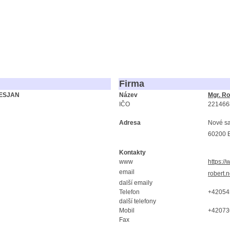
Firma
SESJAN
Název
Mgr. Ro
IČO
221466
Adresa
Nové s
60200 
Kontakty
www
https:/
email
robert.
další emaily
Telefon
+42054
další telefony
Mobil
+42073
Fax