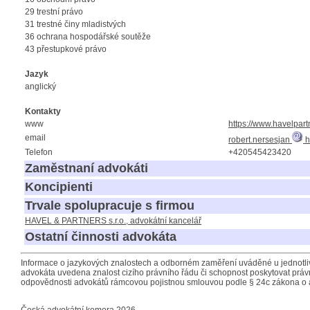
29 trestní právo
31 trestné činy mladistvých
36 ochrana hospodářské soutěže
43 přestupkové právo
Jazyk
anglický
Kontakty
www
https://www.havelpart
email
robert.nersesjan
h
Telefon
+420545423420
Zaměstnaní advokáti
Koncipienti
Trvale spolupracuje s firmou
HAVEL & PARTNERS s.r.o., advokátní kancelář
Ostatní činnosti advokáta
Informace o jazykových znalostech a odborném zaměření uváděné u jednotliv
advokáta uvedena znalost cizího právního řádu či schopnost poskytovat právn
odpovědnosti advokátů rámcovou pojistnou smlouvou podle § 24c zákona o 
Česká advokátní komora 2026