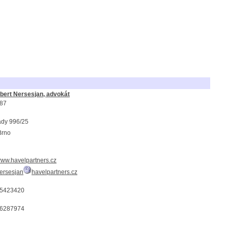
bert Nersesjan, advokát
87
ady 996/25
Brno
/www.havelpartners.cz
nersesjan
havelpartners.cz
5423420
6287974