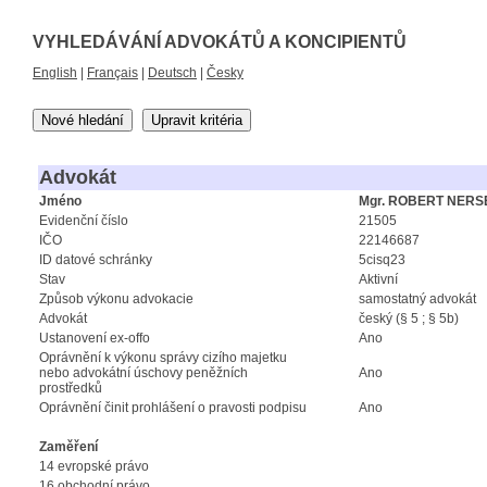
VYHLEDÁVÁNÍ ADVOKÁTŮ A KONCIPIENTŮ
English
|
Français
|
Deutsch
|
Česky
Nové hledání
Upravit kritéria
Advokát
Jméno
Mgr. ROBERT NER
Evidenční číslo
21505
IČO
22146687
ID datové schránky
5cisq23
Stav
Aktivní
Způsob výkonu advokacie
samostatný advokát
Advokát
český (§ 5 ; § 5b)
Ustanovení ex-offo
Ano
Oprávnění k výkonu správy cizího majetku
nebo advokátní úschovy peněžních
Ano
prostředků
Oprávnění činit prohlášení o pravosti podpisu
Ano
Zaměření
14 evropské právo
16 obchodní právo