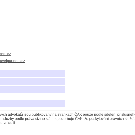
ners.cz
avelpartners.cz
ých advokátů jsou publikovány na stránkách ČAK pouze podle sdělení příslušného 
í služby podle práva cizího státu, upozorňuje ČAK, že poskytování právních služeb
advokacii.