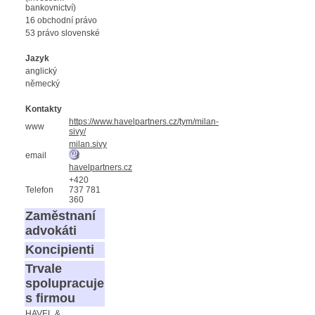
bankovnictví)
16 obchodní právo
53 právo slovenské
Jazyk
anglický
německý
Kontakty
https://www.havelpartners.cz/tym/milan-
www
sivy/
milan.sivy
email
havelpartners.cz
+420
Telefon
737 781
360
Zaměstnaní
advokáti
Koncipienti
Trvale
spolupracuje
s firmou
HAVEL &