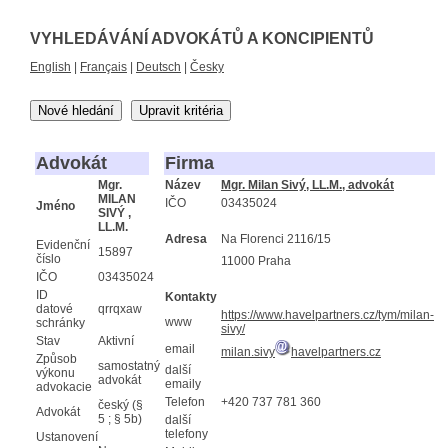
VYHLEDÁVÁNÍ ADVOKÁTŮ A KONCIPIENTŮ
English
|
Français
|
Deutsch
|
Česky
Nové hledání
Upravit kritéria
Advokát
Firma
Mgr.
Název
Mgr. Milan Sivý, LL.M., advokát
MILAN
IČO
03435024
Jméno
SIVÝ ,
LL.M.
Adresa
Na Florenci 2116/15
Evidenční
15897
číslo
11000 Praha
IČO
03435024
ID
Kontakty
datové
qrrqxaw
https://www.havelpartners.cz/tym/milan-
www
schránky
sivy/
Stav
Aktivní
email
milan.sivy
havelpartners.cz
Způsob
samostatný
další
výkonu
advokát
emaily
advokacie
Telefon
+420 737 781 360
český (§
Advokát
5 ; § 5b)
další
telefony
Ustanovení