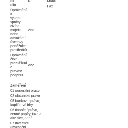
ex-
Ne
Mobil
offo
Fax
Oprávnění
k
výkonu
správy
cizího
majetku
Ano
nebo
advokátní
úschovy
peněžních
prostředků
Oprávnění
činit
prohlášení
Ano
o
pravosti
podpisu
Zaměření
01 generální praxe
02 občanské právo
05 bankovní právo,
kapitálové trhy
06 finanční právo,
cenné papíry, fúze a
akvizice, daně
07 investice
(investiční