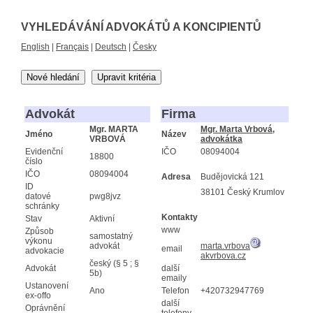
VYHLEDÁVÁNÍ ADVOKÁTŮ A KONCIPIENTŮ
English
|
Français
|
Deutsch
|
Česky
Nové hledání
Upravit kritéria
Advokát
Firma
Mgr. MARTA
Mgr. Marta Vrbová,
Jméno
Název
VRBOVÁ
advokátka
Evidenční
IČO
08094004
18800
číslo
IČO
08094004
Adresa
Budějovická 121
ID
38101 Český Krumlov
datové
pwg8jvz
schránky
Kontakty
Stav
Aktivní
www
Způsob
samostatný
výkonu
advokát
marta.vrbova
email
advokacie
akvrbova.cz
český (§ 5 ; §
Advokát
další
5b)
emaily
Ustanovení
Ano
Telefon
+420732947769
ex-offo
další
Oprávnění
telefony