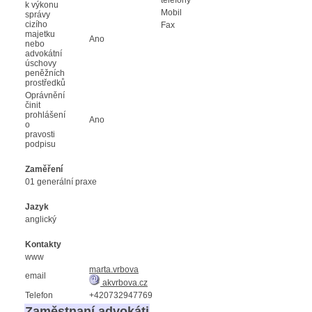
k výkonu
Mobil
správy
cizího
Fax
majetku
Ano
nebo
advokátní
úschovy
peněžních
prostředků
Oprávnění
činit
prohlášení
Ano
o
pravosti
podpisu
Zaměření
01 generální praxe
Jazyk
anglický
Kontakty
www
marta.vrbova
email
akvrbova.cz
Telefon
+420732947769
Zaměstnaní advokáti