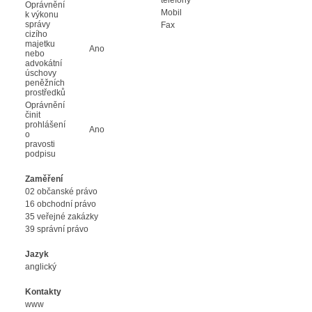
Oprávnění
Mobil
k výkonu
správy
Fax
cizího
majetku
Ano
nebo
advokátní
úschovy
peněžních
prostředků
Oprávnění
činit
prohlášení
Ano
o
pravosti
podpisu
Zaměření
02 občanské právo
16 obchodní právo
35 veřejné zakázky
39 správní právo
Jazyk
anglický
Kontakty
www