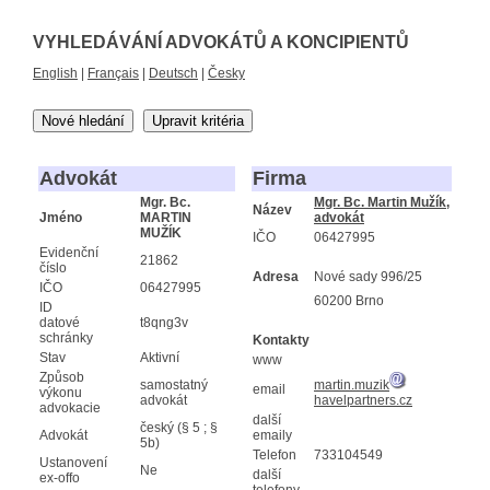
VYHLEDÁVÁNÍ ADVOKÁTŮ A KONCIPIENTŮ
English
|
Français
|
Deutsch
|
Česky
Nové hledání
Upravit kritéria
Advokát
Firma
Mgr. Bc.
Mgr. Bc. Martin Mužík,
Název
Jméno
MARTIN
advokát
MUŽÍK
IČO
06427995
Evidenční
21862
číslo
Adresa
Nové sady 996/25
IČO
06427995
60200 Brno
ID
datové
t8qng3v
schránky
Kontakty
Stav
Aktivní
www
Způsob
samostatný
martin.muzik
email
výkonu
advokát
havelpartners.cz
advokacie
další
český (§ 5 ; §
Advokát
emaily
5b)
Telefon
733104549
Ustanovení
Ne
další
ex-offo
telefony