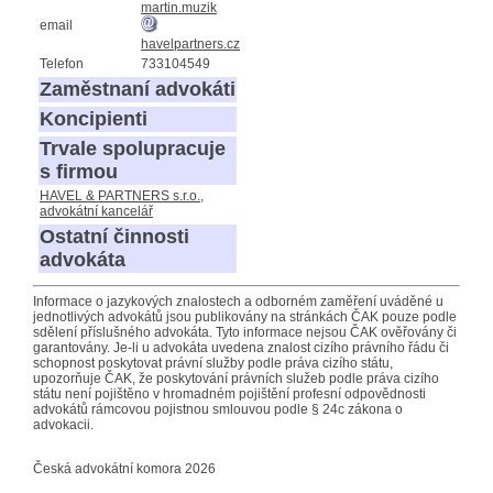
martin.muzik
email
havelpartners.cz
Telefon
733104549
Zaměstnaní advokáti
Koncipienti
Trvale spolupracuje
s firmou
HAVEL & PARTNERS s.r.o.,
advokátní kancelář
Ostatní činnosti
advokáta
Informace o jazykových znalostech a odborném zaměření uváděné u
jednotlivých advokátů jsou publikovány na stránkách ČAK pouze podle
sdělení příslušného advokáta. Tyto informace nejsou ČAK ověřovány či
garantovány. Je-li u advokáta uvedena znalost cizího právního řádu či
schopnost poskytovat právní služby podle práva cizího státu,
upozorňuje ČAK, že poskytování právních služeb podle práva cizího
státu není pojištěno v hromadném pojištění profesní odpovědnosti
advokátů rámcovou pojistnou smlouvou podle § 24c zákona o
advokacii.
Česká advokátní komora 2026