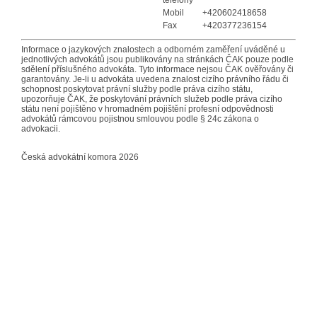
Mobil
+420602418658
Fax
+420377236154
Informace o jazykových znalostech a odborném zaměření uváděné u
jednotlivých advokátů jsou publikovány na stránkách ČAK pouze podle
sdělení příslušného advokáta. Tyto informace nejsou ČAK ověřovány či
garantovány. Je-li u advokáta uvedena znalost cizího právního řádu či
schopnost poskytovat právní služby podle práva cizího státu,
upozorňuje ČAK, že poskytování právních služeb podle práva cizího
státu není pojištěno v hromadném pojištění profesní odpovědnosti
advokátů rámcovou pojistnou smlouvou podle § 24c zákona o
advokacii.
Česká advokátní komora 2026