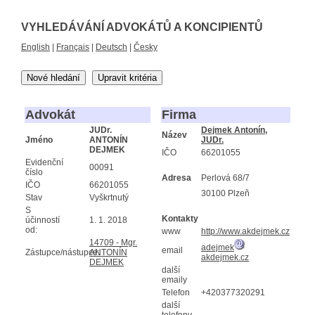
VYHLEDÁVÁNÍ ADVOKÁTŮ A KONCIPIENTŮ
English
|
Français
|
Deutsch
|
Česky
Nové hledání
Upravit kritéria
Advokát
Firma
JUDr.
Dejmek Antonín,
Název
Jméno
ANTONÍN
JUDr.
DEJMEK
IČO
66201055
Evidenční
00091
číslo
Adresa
Perlová 68/7
IČO
66201055
30100 Plzeň
Stav
Vyškrtnutý
S
Kontakty
účinností
1. 1. 2018
od:
www
http://www.akdejmek.cz
14709 - Mgr.
adejmek
email
Zástupce/nástupce:
ANTONÍN
akdejmek.cz
DEJMEK
další
emaily
Telefon
+420377320291
další
telefony