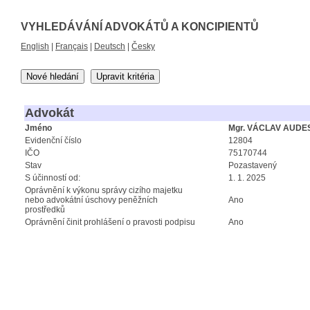
VYHLEDÁVÁNÍ ADVOKÁTŮ A KONCIPIENTŮ
English
|
Français
|
Deutsch
|
Česky
Nové hledání
Upravit kritéria
Advokát
Jméno
Mgr. VÁCLAV AUDE
Evidenční číslo
12804
IČO
75170744
Stav
Pozastavený
S účinností od:
1. 1. 2025
Oprávnění k výkonu správy cizího majetku
nebo advokátní úschovy peněžních
Ano
prostředků
Oprávnění činit prohlášení o pravosti podpisu
Ano