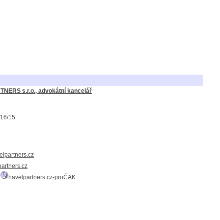
NERS s.r.o., advokátní kancelář
116/15
elpartners.cz
artners.cz
a
havelpartners.cz-proČAK