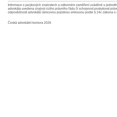
Informace o jazykových znalostech a odborném zaměření uváděné u jednotliv
advokáta uvedena znalost cizího právního řádu či schopnost poskytovat právn
odpovědnosti advokátů rámcovou pojistnou smlouvou podle § 24c zákona o 
Česká advokátní komora 2026