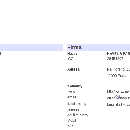
Firma
S
Název
HAVEL & PART
IČO
26454807
Adresa
Na Florenci 2
11000 Praha
Kontakty
www
http://www.hav
email
office
havelp
další emaily
jana.hladikov
Telefon
další telefony
Mobil
Fax