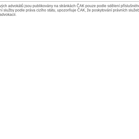
ých advokátů jsou publikovány na stránkách ČAK pouze podle sdělení příslušného 
í služby podle práva cizího státu, upozorňuje ČAK, že poskytování právních služeb
advokacii.