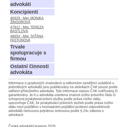
advokáti
Koncipienti
46929 - Mgr. MONIKA
ŽINGOROVÁ
47912 - Mgr. TEREZA
BASTLOVÁ
48654 - Mgr. TAŤÁNA
FASTUNOVA
Trvale
spolupracuje s
firmou
Ostatní činnosti
advokáta
Informace o jazykových znalostech a odborném zaměření uváděné u
jednotlivých advokátů jsou publikovány na stránkách ČAK pouze podle
sdělení příslušného advokáta. Tyto informace nejsou ČAK ověřovány či
garantovány. Je-li u advokáta uvedena znalost cizího právního řádu či
schopnost poskytovat právní služby podle práva cizího státu,
upozorňuje ČAK, že poskytování právních služeb podle práva cizího
státu není pojištěno v hromadném pojištění profesní odpovědnosti
advokátů rámcovou pojistnou smlouvou podle § 24c zákona o
advokacii.
Česká advokátní komora 2026