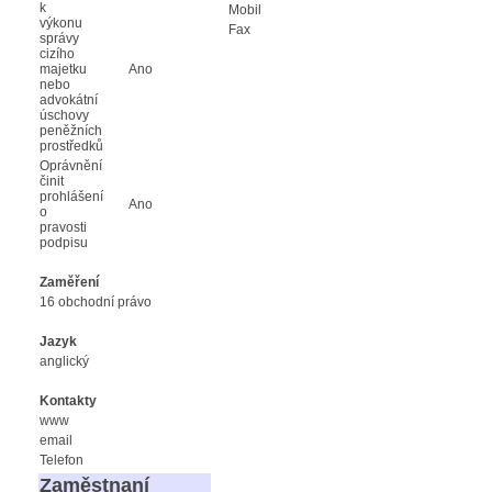
k
Mobil
výkonu
Fax
správy
cizího
majetku
Ano
nebo
advokátní
úschovy
peněžních
prostředků
Oprávnění
činit
prohlášení
Ano
o
pravosti
podpisu
Zaměření
16 obchodní právo
Jazyk
anglický
Kontakty
www
email
Telefon
Zaměstnaní