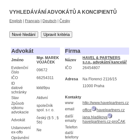
VYHLEDÁVÁNÍ ADVOKÁTŮ A KONCIPIENTŮ
English
|
Français
|
Deutsch
|
Česky
Nové hledání
Upravit kritéria
Advokát
Firma
Mgr. MAREK
HAVEL & PARTNERS
Jméno
Název
VOJÁČEK
s.r.o., advokátní kancelář
Evidenční
IČO
26454807
09672
číslo
IČO
66254311
Adresa
Na Florenci 2116/15
ID
11000 Praha
datové
kktd9pu
schránky
Kontakty
Stav
Aktivní
www
http://www.havelpartners.cz
Způsob
společník
výkonu
email
spol. s r. o.
office
havelpartners.cz
advokacie
další
jana.hladikova
český (§ 5 ; §
Advokát
emaily
havelpartners.cz-proČAK
5b)
Telefon
Ustanovení
Ne
ex-offo
další
telefony
Oprávnění