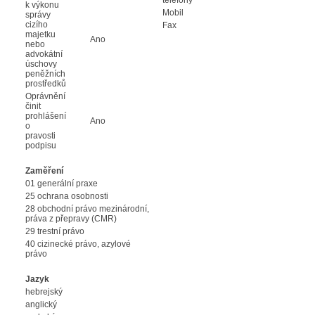
k výkonu
Mobil
správy
cizího
Fax
majetku
Ano
nebo
advokátní
úschovy
peněžních
prostředků
Oprávnění
činit
prohlášení
Ano
o
pravosti
podpisu
Zaměření
01 generální praxe
25 ochrana osobnosti
28 obchodní právo mezinárodní,
práva z přepravy (CMR)
29 trestní právo
40 cizinecké právo, azylové
právo
Jazyk
hebrejský
anglický