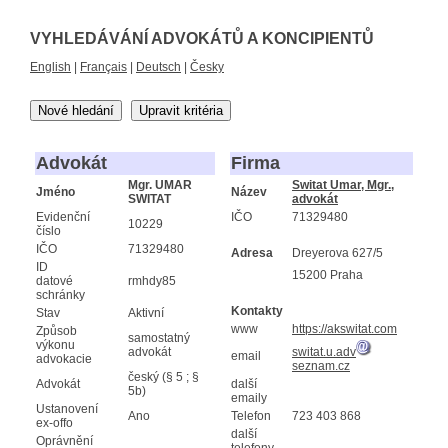
VYHLEDÁVÁNÍ ADVOKÁTŮ A KONCIPIENTŮ
English
|
Français
|
Deutsch
|
Česky
Nové hledání
Upravit kritéria
Advokát
Firma
Mgr. UMAR
Switat Umar, Mgr.,
Jméno
Název
SWITAT
advokát
Evidenční
IČO
71329480
10229
číslo
IČO
71329480
Adresa
Dreyerova 627/5
ID
15200 Praha
datové
rmhdy85
schránky
Kontakty
Stav
Aktivní
www
https://akswitat.com
Způsob
samostatný
výkonu
advokát
switat.u.adv
email
advokacie
seznam.cz
český (§ 5 ; §
Advokát
další
5b)
emaily
Ustanovení
Ano
Telefon
723 403 868
ex-offo
další
Oprávnění
telefony