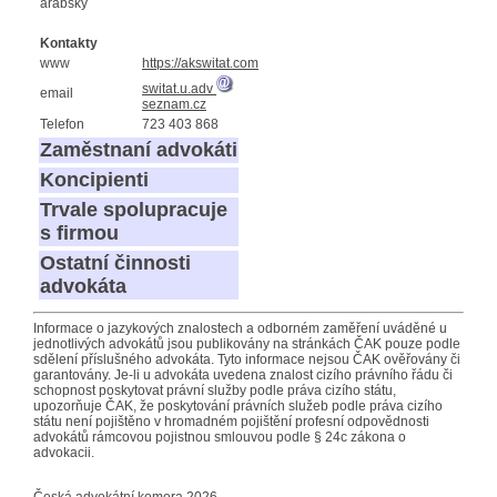
arabský
Kontakty
www
https://akswitat.com
switat.u.adv
email
seznam.cz
Telefon
723 403 868
Zaměstnaní advokáti
Koncipienti
Trvale spolupracuje
s firmou
Ostatní činnosti
advokáta
Informace o jazykových znalostech a odborném zaměření uváděné u
jednotlivých advokátů jsou publikovány na stránkách ČAK pouze podle
sdělení příslušného advokáta. Tyto informace nejsou ČAK ověřovány či
garantovány. Je-li u advokáta uvedena znalost cizího právního řádu či
schopnost poskytovat právní služby podle práva cizího státu,
upozorňuje ČAK, že poskytování právních služeb podle práva cizího
státu není pojištěno v hromadném pojištění profesní odpovědnosti
advokátů rámcovou pojistnou smlouvou podle § 24c zákona o
advokacii.
Česká advokátní komora 2026