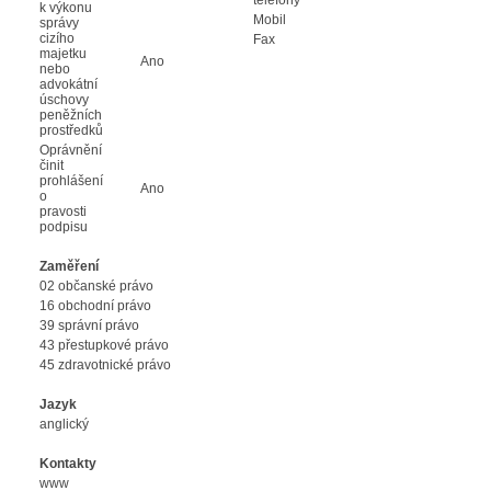
k výkonu
Mobil
správy
cizího
Fax
majetku
Ano
nebo
advokátní
úschovy
peněžních
prostředků
Oprávnění
činit
prohlášení
Ano
o
pravosti
podpisu
Zaměření
02 občanské právo
16 obchodní právo
39 správní právo
43 přestupkové právo
45 zdravotnické právo
Jazyk
anglický
Kontakty
www