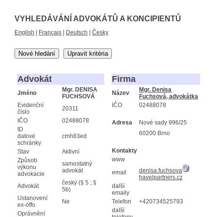
VYHLEDÁVÁNÍ ADVOKÁTŮ A KONCIPIENTŮ
English
|
Français
|
Deutsch
|
Česky
Nové hledání
Upravit kritéria
Advokát
Firma
Mgr. DENISA
Mgr. Denisa
Jméno
Název
FUCHSOVÁ
Fuchsová, advokátka
Evidenční
IČO
02488078
20311
číslo
IČO
02488078
Adresa
Nové sady 996/25
ID
60200 Brno
datové
cmh83ed
schránky
Kontakty
Stav
Aktivní
www
Způsob
samostatný
výkonu
advokát
denisa.fuchsova
email
advokacie
havelpartners.cz
český (§ 5 ; §
Advokát
další
5b)
emaily
Ustanovení
Ne
Telefon
+420734525793
ex-offo
další
Oprávnění
telefony