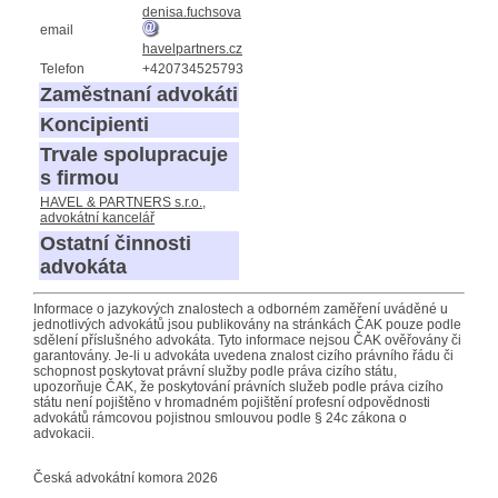
denisa.fuchsova
email
havelpartners.cz
Telefon
+420734525793
Zaměstnaní advokáti
Koncipienti
Trvale spolupracuje
s firmou
HAVEL & PARTNERS s.r.o.,
advokátní kancelář
Ostatní činnosti
advokáta
Informace o jazykových znalostech a odborném zaměření uváděné u
jednotlivých advokátů jsou publikovány na stránkách ČAK pouze podle
sdělení příslušného advokáta. Tyto informace nejsou ČAK ověřovány či
garantovány. Je-li u advokáta uvedena znalost cizího právního řádu či
schopnost poskytovat právní služby podle práva cizího státu,
upozorňuje ČAK, že poskytování právních služeb podle práva cizího
státu není pojištěno v hromadném pojištění profesní odpovědnosti
advokátů rámcovou pojistnou smlouvou podle § 24c zákona o
advokacii.
Česká advokátní komora 2026