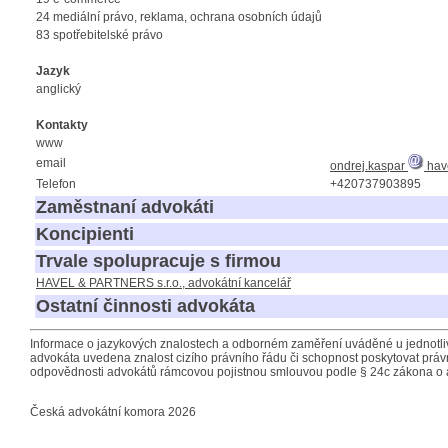
24 mediální právo, reklama, ochrana osobních údajů
83 spotřebitelské právo
Jazyk
anglický
Kontakty
www
email
ondrej.kaspar
have
Telefon
+420737903895
Zaměstnaní advokáti
Koncipienti
Trvale spolupracuje s firmou
HAVEL & PARTNERS s.r.o., advokátní kancelář
Ostatní činnosti advokáta
Informace o jazykových znalostech a odborném zaměření uváděné u jednotliv
advokáta uvedena znalost cizího právního řádu či schopnost poskytovat právn
odpovědnosti advokátů rámcovou pojistnou smlouvou podle § 24c zákona o 
Česká advokátní komora 2026