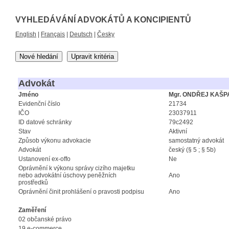
VYHLEDÁVÁNÍ ADVOKÁTŮ A KONCIPIENTŮ
English
|
Français
|
Deutsch
|
Česky
Nové hledání
Upravit kritéria
Advokát
Jméno
Mgr. ONDŘEJ KAŠP
Evidenční číslo
21734
IČO
23037911
ID datové schránky
79c2492
Stav
Aktivní
Způsob výkonu advokacie
samostatný advokát
Advokát
český (§ 5 ; § 5b)
Ustanovení ex-offo
Ne
Oprávnění k výkonu správy cizího majetku
nebo advokátní úschovy peněžních
Ano
prostředků
Oprávnění činit prohlášení o pravosti podpisu
Ano
Zaměření
02 občanské právo
19 e-commerce