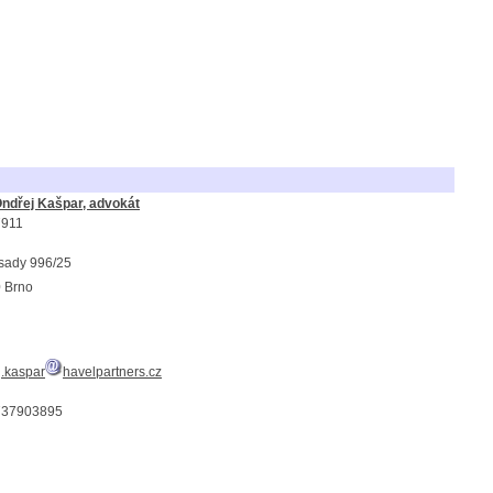
Ondřej Kašpar, advokát
7911
sady 996/25
 Brno
j.kaspar
havelpartners.cz
737903895