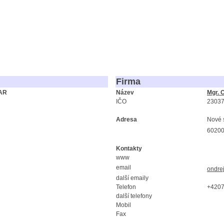
Firma
AR
Název
Mgr. 
IČO
2303
Adresa
Nové 
60200
Kontakty
www
email
ondre
další emaily
Telefon
+420
další telefony
Mobil
Fax