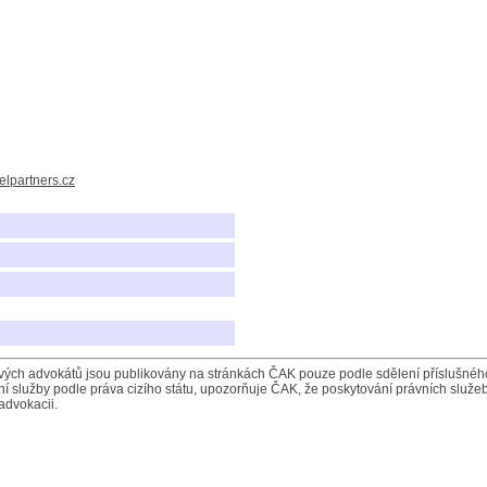
lpartners.cz
ých advokátů jsou publikovány na stránkách ČAK pouze podle sdělení příslušného 
í služby podle práva cizího státu, upozorňuje ČAK, že poskytování právních služeb
advokacii.