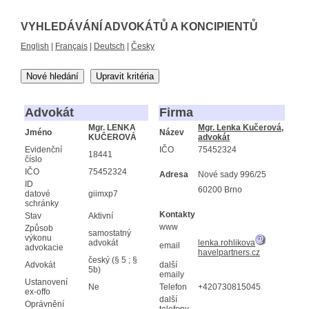
VYHLEDÁVÁNÍ ADVOKÁTŮ A KONCIPIENTŮ
English
|
Français
|
Deutsch
|
Česky
Nové hledání
Upravit kritéria
Advokát
Firma
Mgr. LENKA
Mgr. Lenka Kučerová,
Jméno
Název
KUČEROVÁ
advokát
Evidenční
IČO
75452324
18441
číslo
IČO
75452324
Adresa
Nové sady 996/25
ID
60200 Brno
datové
giimxp7
schránky
Kontakty
Stav
Aktivní
www
Způsob
samostatný
výkonu
advokát
lenka.rohlikova
email
advokacie
havelpartners.cz
český (§ 5 ; §
Advokát
další
5b)
emaily
Ustanovení
Ne
Telefon
+420730815045
ex-offo
další
Oprávnění
telefony