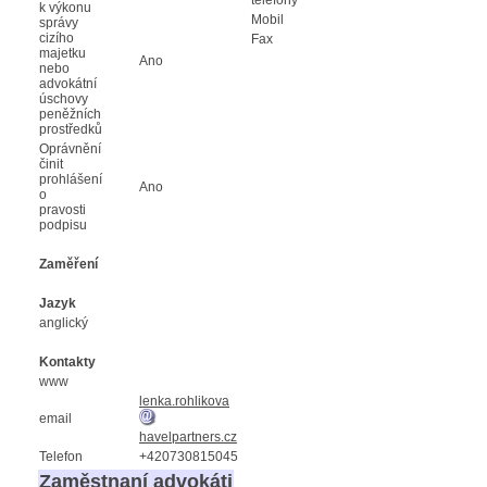
k výkonu
Mobil
správy
cizího
Fax
majetku
Ano
nebo
advokátní
úschovy
peněžních
prostředků
Oprávnění
činit
prohlášení
Ano
o
pravosti
podpisu
Zaměření
Jazyk
anglický
Kontakty
www
lenka.rohlikova
email
havelpartners.cz
Telefon
+420730815045
Zaměstnaní advokáti