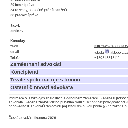
29 trestní právo
34 rozvody, společné jmění manželů
38 pracovní právo
Jazyk
anglický
Kontakty
www
http://www.aktobola.c
email
tobola
aktobola.cz
Telefon
+420212242111
Zaměstnaní advokáti
Koncipienti
Trvale spolupracuje s firmou
Ostatní činnosti advokáta
Informace o jazykových znalostech a odborném zaměření uváděné u jednotliv
advokáta uvedena znalost cizího právního řádu či schopnost poskytovat právn
odpovědnosti advokátů rámcovou pojistnou smlouvou podle § 24c zákona o 
Česká advokátní komora 2026