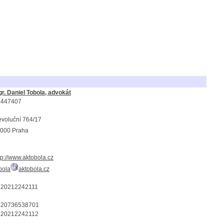
r. Daniel Tobola, advokát
1447407
voluční 764/17
000 Praha
tp://www.aktobola.cz
bola
aktobola.cz
420212242111
420736538701
420212242112