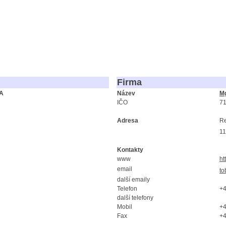
Firma
LA
Název
Mg
IČO
7
Adresa
Re
11
Kontakty
www
ht
email
to
další emaily
Telefon
+
další telefony
Mobil
+
Fax
+