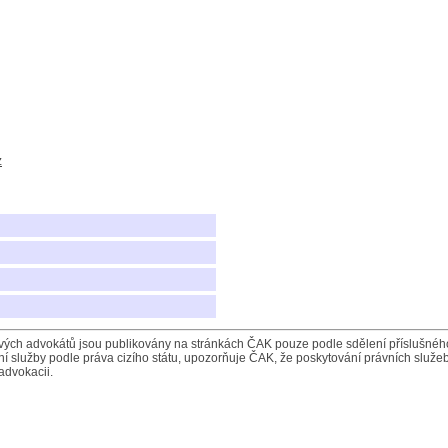
z
ých advokátů jsou publikovány na stránkách ČAK pouze podle sdělení příslušného 
í služby podle práva cizího státu, upozorňuje ČAK, že poskytování právních služeb
advokacii.