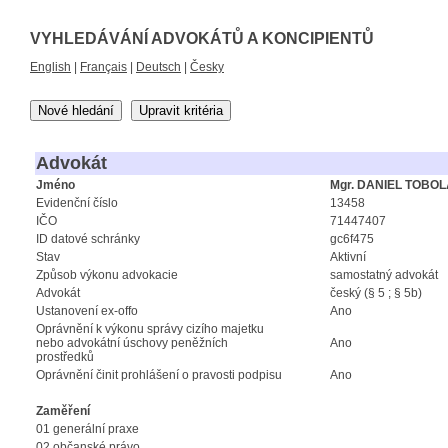
VYHLEDÁVÁNÍ ADVOKÁTŮ A KONCIPIENTŮ
English
|
Français
|
Deutsch
|
Česky
Nové hledání
Upravit kritéria
Advokát
Jméno
Mgr. DANIEL TOBO
Evidenční číslo
13458
IČO
71447407
ID datové schránky
gc6f475
Stav
Aktivní
Způsob výkonu advokacie
samostatný advokát
Advokát
český (§ 5 ; § 5b)
Ustanovení ex-offo
Ano
Oprávnění k výkonu správy cizího majetku
nebo advokátní úschovy peněžních
Ano
prostředků
Oprávnění činit prohlášení o pravosti podpisu
Ano
Zaměření
01 generální praxe
02 občanské právo