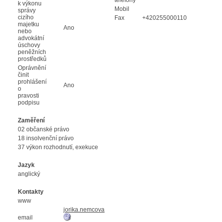
k výkonu
Mobil
správy
cizího
Fax
+420255000110
majetku
Ano
nebo
advokátní
úschovy
peněžních
prostředků
Oprávnění
činit
prohlášení
Ano
o
pravosti
podpisu
Zaměření
02 občanské právo
18 insolvenční právo
37 výkon rozhodnutí, exekuce
Jazyk
anglický
Kontakty
www
jorika.nemcova
email