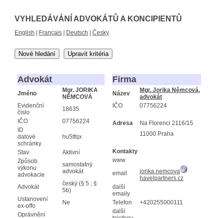
VYHLEDÁVÁNÍ ADVOKÁTŮ A KONCIPIENTŮ
English
|
Français
|
Deutsch
|
Česky
Nové hledání
Upravit kritéria
Advokát
Firma
Mgr. JORIKA
Mgr. Jorika Němcová,
Jméno
Název
NĚMCOVÁ
advokát
Evidenční
IČO
07756224
18635
číslo
IČO
07756224
Adresa
Na Florenci 2116/15
ID
11000 Praha
datové
hu5tfqx
schránky
Kontakty
Stav
Aktivní
www
Způsob
samostatný
výkonu
advokát
jorika.nemcova
email
advokacie
havelpartners.cz
český (§ 5 ; §
Advokát
další
5b)
emaily
Ustanovení
Ne
Telefon
+420255000111
ex-offo
další
Oprávnění
telefony