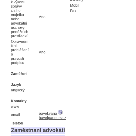
k výkonu
Mobil
správy
cizího
Fax
majetku
Ano
nebo
advokátní
úschovy
peněžních
prostředků
Oprávnění
činit
prohlášení
Ano
o
pravosti
podpisu
Zaměření
Jazyk
anglický
Kontakty
www
pavel.vana
email
havelpartners.cz
Telefon
Zaměstnaní advokáti