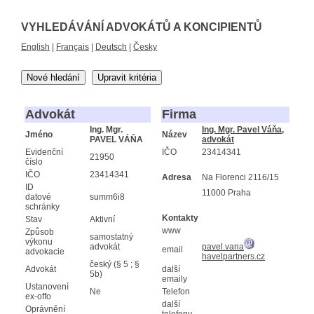
VYHLEDÁVÁNÍ ADVOKÁTŮ A KONCIPIENTŮ
English
|
Français
|
Deutsch
|
Česky
Nové hledání
Upravit kritéria
Advokát
Firma
Ing. Mgr.
Ing. Mgr. Pavel Váňa,
Jméno
Název
PAVEL VÁŇA
advokát
Evidenční
IČO
23414341
21950
číslo
IČO
23414341
Adresa
Na Florenci 2116/15
ID
11000 Praha
datové
summ6i8
schránky
Kontakty
Stav
Aktivní
www
Způsob
samostatný
výkonu
advokát
pavel.vana
email
advokacie
havelpartners.cz
český (§ 5 ; §
Advokát
další
5b)
emaily
Ustanovení
Ne
Telefon
ex-offo
další
Oprávnění
telefony