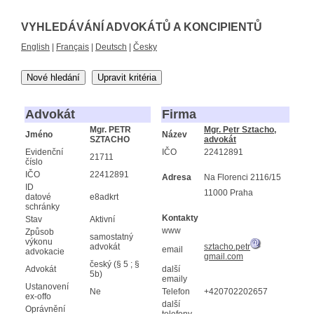
VYHLEDÁVÁNÍ ADVOKÁTŮ A KONCIPIENTŮ
English
|
Français
|
Deutsch
|
Česky
Nové hledání
Upravit kritéria
Advokát
Firma
Mgr. PETR
Mgr. Petr Sztacho,
Jméno
Název
SZTACHO
advokát
Evidenční
IČO
22412891
21711
číslo
IČO
22412891
Adresa
Na Florenci 2116/15
ID
11000 Praha
datové
e8adkrt
schránky
Kontakty
Stav
Aktivní
www
Způsob
samostatný
výkonu
advokát
sztacho.petr
email
advokacie
gmail.com
český (§ 5 ; §
Advokát
další
5b)
emaily
Ustanovení
Ne
Telefon
+420702202657
ex-offo
další
Oprávnění
telefony