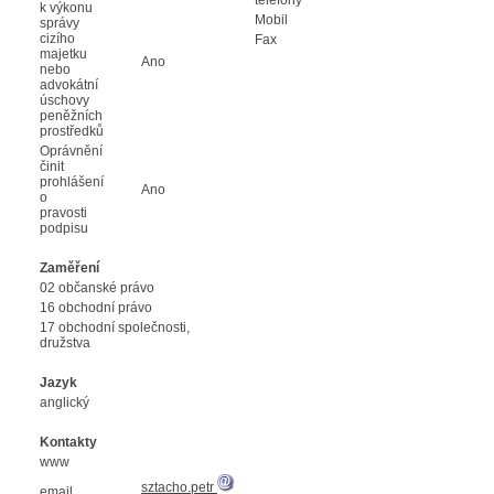
k výkonu
Mobil
správy
cizího
Fax
majetku
Ano
nebo
advokátní
úschovy
peněžních
prostředků
Oprávnění
činit
prohlášení
Ano
o
pravosti
podpisu
Zaměření
02 občanské právo
16 obchodní právo
17 obchodní společnosti,
družstva
Jazyk
anglický
Kontakty
www
sztacho.petr
email