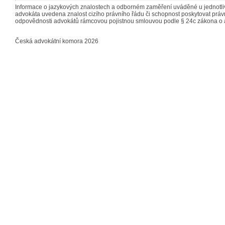
Informace o jazykových znalostech a odborném zaměření uváděné u jednotliv
advokáta uvedena znalost cizího právního řádu či schopnost poskytovat právn
odpovědnosti advokátů rámcovou pojistnou smlouvou podle § 24c zákona o 
Česká advokátní komora 2026