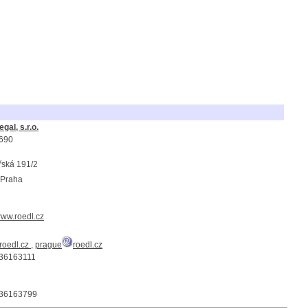
gal, s.r.o.
690
řská 191/2
 Praha
/www.roedl.cz
roedl.cz
,
prague
roedl.cz
36163111
36163799