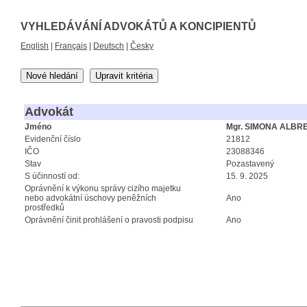
VYHLEDÁVÁNÍ ADVOKÁTŮ A KONCIPIENTŮ
English
|
Français
|
Deutsch
|
Česky
Nové hledání
Upravit kritéria
Advokát
Jméno
Mgr. SIMONA ALBR
Evidenční číslo
21812
IČO
23088346
Stav
Pozastavený
S účinností od:
15. 9. 2025
Oprávnění k výkonu správy cizího majetku
nebo advokátní úschovy peněžních
Ano
prostředků
Oprávnění činit prohlášení o pravosti podpisu
Ano