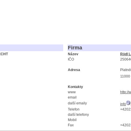
Firma
ECHT
Název
Rödl Le
IČO
25064
Adresa
Platné
11000
Kontakty
www
http:/
email
další emaily
info
Telefon
+4202
další telefony
Mobil
Fax
+4202