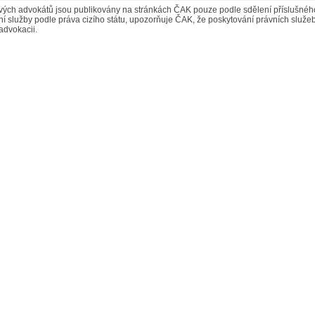
ých advokátů jsou publikovány na stránkách ČAK pouze podle sdělení příslušného 
í služby podle práva cizího státu, upozorňuje ČAK, že poskytování právních služeb
advokacii.