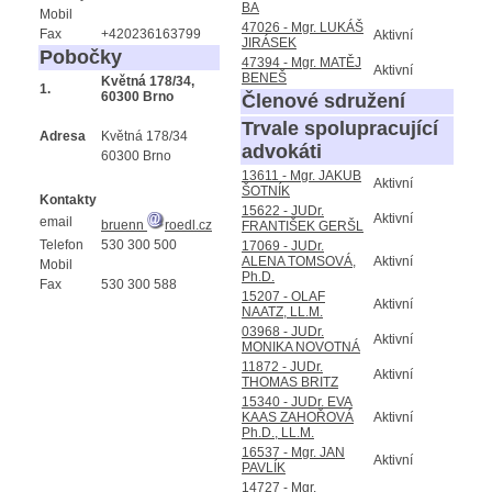
BA
Mobil
47026 - Mgr. LUKÁŠ
Fax
+420236163799
Aktivní
JIRÁSEK
Pobočky
47394 - Mgr. MATĚJ
Aktivní
BENEŠ
Květná 178/34,
1.
60300 Brno
Členové sdružení
Trvale spolupracující
Adresa
Květná 178/34
advokáti
60300 Brno
13611 - Mgr. JAKUB
Aktivní
ŠOTNÍK
Kontakty
15622 - JUDr.
Aktivní
email
bruenn
roedl.cz
FRANTIŠEK GERŠL
Telefon
530 300 500
17069 - JUDr.
ALENA TOMSOVÁ,
Aktivní
Mobil
Ph.D.
Fax
530 300 588
15207 - OLAF
Aktivní
NAATZ, LL.M.
03968 - JUDr.
Aktivní
MONIKA NOVOTNÁ
11872 - JUDr.
Aktivní
THOMAS BRITZ
15340 - JUDr. EVA
KAAS ZAHOŘOVÁ
Aktivní
Ph.D., LL.M.
16537 - Mgr. JAN
Aktivní
PAVLÍK
14727 - Mgr.