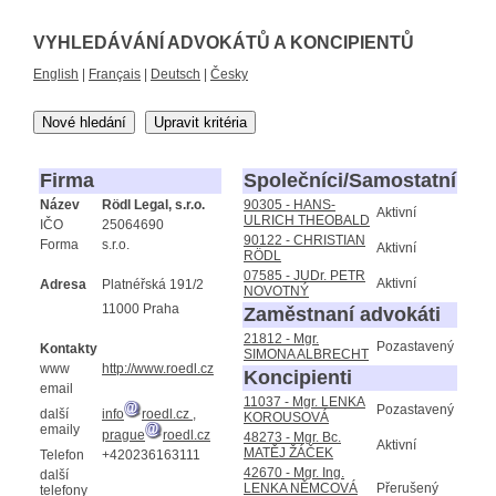
VYHLEDÁVÁNÍ ADVOKÁTŮ A KONCIPIENTŮ
English
|
Français
|
Deutsch
|
Česky
Nové hledání
Upravit kritéria
Firma
Společníci/Samostatní
Název
Rödl Legal, s.r.o.
90305 - HANS-
Aktivní
ULRICH THEOBALD
IČO
25064690
90122 - CHRISTIAN
Forma
s.r.o.
Aktivní
RÖDL
07585 - JUDr. PETR
Aktivní
Adresa
Platnéřská 191/2
NOVOTNÝ
11000 Praha
Zaměstnaní advokáti
21812 - Mgr.
Pozastavený
Kontakty
SIMONA ALBRECHT
www
http://www.roedl.cz
Koncipienti
email
11037 - Mgr. LENKA
Pozastavený
další
info
roedl.cz
,
KOROUSOVÁ
emaily
prague
roedl.cz
48273 - Mgr. Bc.
Aktivní
MATĚJ ŽÁČEK
Telefon
+420236163111
42670 - Mgr. Ing.
další
LENKA NĚMCOVÁ
Přerušený
telefony