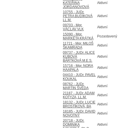
KATEŘINA
Aktivní
JORDANOVOVÁ
10755 - JUDr.
PETRA BUDÍKOVÁ
Aktivní
LL.M.
09703 - Mgr.
Aktivní
VÁCLAV VLK
15090 - Mgr.
Pozastavený
MARKÉTA KRÁTKÁ
11721 - Mgr. MILOŠ
Aktivní
ŠKAMRADA
09737 - JUDr. ALICE
KUBOVÁ
Aktivní
BÁRTKOVÁ M.E.S.
15716 - Mgr. NORA
Aktivní
HAAPALA
04410 - JUDr. PAVEL
Aktivní
KOUKAL
08762 - JUDr.
Aktivní
MARTIN ŠVÉDA
21187 - JUDr. ADAM
Aktivní
KOTYZA, LL.M.
18132 - JUDr. LUCIE
Aktivní
BROSTÍKOVÁ, BA
18185 - JUDr. DAVID
Aktivní
NOVOTNÝ
20718 - JUDr.
DOMINIKA
Aktivní