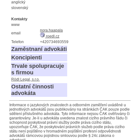
anglický
slovenský
Kontakty
www
nora.haapala
email
roedl.cz
Telefon
+420734693559
Zaměstnaní advokáti
Koncipienti
Trvale spolupracuje
s firmou
Rödl Legal, s.r.o.
Ostatní činnosti
advokáta
Informace o jazykových znalostech a odborném zaměření uváděné u
jednotlivých advokátů jsou publikovány na stránkách ČAK pouze podle
sdělení příslušného advokáta. Tyto informace nejsou ČAK ověřovány či
garantovány. Je-li u advokáta uvedena znalost cizího právního řádu či
schopnost poskytovat právní služby podle práva cizího státu,
upozorňuje ČAK, že poskytování právních služeb podle práva cizího
státu není pojištěno v hromadném pojištění profesní odpovědnosti
advokátů rámcovou pojistnou smlouvou podle § 24c zákona o
advokacii.