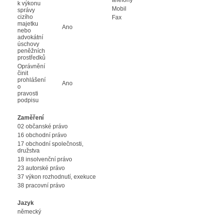
k výkonu
Mobil
správy
cizího
Fax
majetku
Ano
nebo
advokátní
úschovy
peněžních
prostředků
Oprávnění
činit
prohlášení
Ano
o
pravosti
podpisu
Zaměření
02 občanské právo
16 obchodní právo
17 obchodní společnosti,
družstva
18 insolvenční právo
23 autorské právo
37 výkon rozhodnutí, exekuce
38 pracovní právo
Jazyk
německý