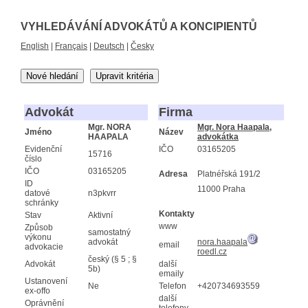
VYHLEDÁVÁNÍ ADVOKÁTŮ A KONCIPIENTŮ
English
|
Français
|
Deutsch
|
Česky
Nové hledání
Upravit kritéria
Advokát
Firma
Mgr. NORA
Mgr. Nora Haapala,
Jméno
Název
HAAPALA
advokátka
Evidenční
IČO
03165205
15716
číslo
IČO
03165205
Adresa
Platnéřská 191/2
ID
11000 Praha
datové
n3pkvrr
schránky
Kontakty
Stav
Aktivní
www
Způsob
samostatný
výkonu
advokát
nora.haapala
email
advokacie
roedl.cz
český (§ 5 ; §
Advokát
další
5b)
emaily
Ustanovení
Ne
Telefon
+420734693559
ex-offo
další
Oprávnění
telefony