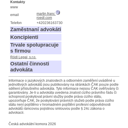
Kontakty
www
martin.franc
email
roedl.com
Telefon
+420236163730
Zaměstnaní advokáti
Koncipienti
Trvale spolupracuje
s firmou
Rödl Legal, s.r.o.
Ostatní činnosti
advokáta
Informace o jazykových znalostech a odborném zaměření uváděné u
jednotlivých advokátů jsou publikovány na stránkách ČAK pouze podle
sdělení příslušného advokáta. Tyto informace nejsou ČAK ověřovány či
garantovány. Je-li u advokáta uvedena znalost cizího právního řádu či
schopnost poskytovat právní služby podle práva cizího státu,
upozorňuje ČAK, že poskytování právních služeb podle práva cizího
státu není pojištěno v hromadném pojištění profesní odpovědnosti
advokátů rámcovou pojistnou smlouvou podle § 24c zákona o
advokacii.
Česká advokátní komora 2026