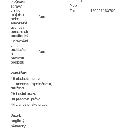
k výkonu
Mobil
správy
cizího
Fax
+420236163799
majetku
Ano
nebo
advokátní
úschovy
peněžních
prostředků
Oprávnění
činit
prohlášení
Ano
o
pravosti
podpisu
Zaměření
16 obchodní právo
17 obchodní společnosti,
družstva
29 trestní právo
38 pracovní právo
44 živnostenské právo
Jazyk
anglický
německý