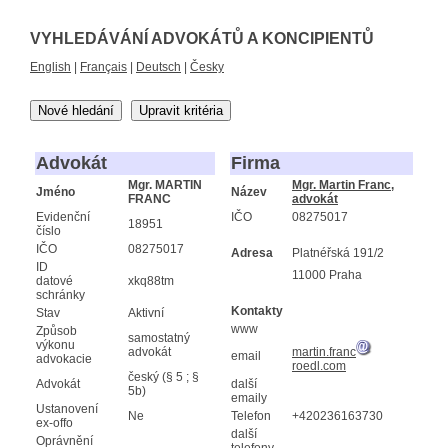
VYHLEDÁVÁNÍ ADVOKÁTŮ A KONCIPIENTŮ
English
|
Français
|
Deutsch
|
Česky
Nové hledání
Upravit kritéria
Advokát
Firma
Mgr. MARTIN
Mgr. Martin Franc,
Jméno
Název
FRANC
advokát
Evidenční
IČO
08275017
18951
číslo
IČO
08275017
Adresa
Platnéřská 191/2
ID
11000 Praha
datové
xkq88tm
schránky
Kontakty
Stav
Aktivní
www
Způsob
samostatný
výkonu
advokát
martin.franc
email
advokacie
roedl.com
český (§ 5 ; §
Advokát
další
5b)
emaily
Ustanovení
Ne
Telefon
+420236163730
ex-offo
další
Oprávnění
telefony