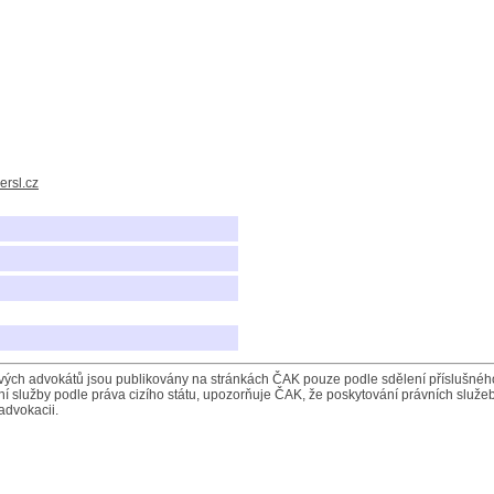
ersl.cz
ých advokátů jsou publikovány na stránkách ČAK pouze podle sdělení příslušného 
í služby podle práva cizího státu, upozorňuje ČAK, že poskytování právních služeb
advokacii.