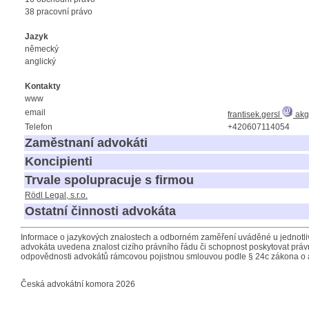
38 pracovní právo
Jazyk
německý
anglický
Kontakty
www
email
frantisek.gersl
akg
Telefon
+420607114054
Zaměstnaní advokáti
Koncipienti
Trvale spolupracuje s firmou
Rödl Legal, s.r.o.
Ostatní činnosti advokáta
Informace o jazykových znalostech a odborném zaměření uváděné u jednotliv
advokáta uvedena znalost cizího právního řádu či schopnost poskytovat právn
odpovědnosti advokátů rámcovou pojistnou smlouvou podle § 24c zákona o 
Česká advokátní komora 2026