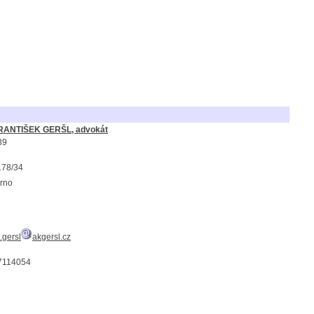
FRANTIŠEK GERŠL, advokát
39
178/34
rno
.gersl
akgersl.cz
7114054