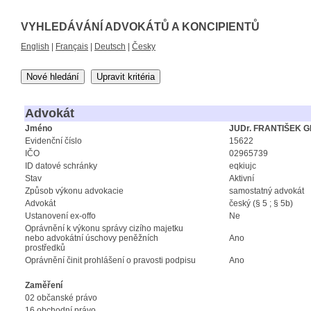
VYHLEDÁVÁNÍ ADVOKÁTŮ A KONCIPIENTŮ
English
|
Français
|
Deutsch
|
Česky
Nové hledání
Upravit kritéria
Advokát
Jméno
JUDr. FRANTIŠEK 
Evidenční číslo
15622
IČO
02965739
ID datové schránky
eqkiujc
Stav
Aktivní
Způsob výkonu advokacie
samostatný advokát
Advokát
český (§ 5 ; § 5b)
Ustanovení ex-offo
Ne
Oprávnění k výkonu správy cizího majetku
nebo advokátní úschovy peněžních
Ano
prostředků
Oprávnění činit prohlášení o pravosti podpisu
Ano
Zaměření
02 občanské právo
16 obchodní právo