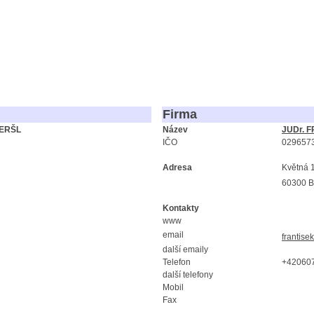
Firma
GERŠL
Název
JUDr. 
IČO
029657
Adresa
Květná 
60300 B
Kontakty
www
email
frantisek
další emaily
Telefon
+42060
další telefony
Mobil
Fax