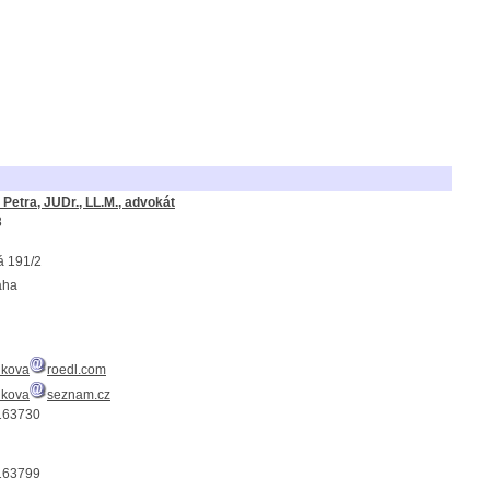
Petra, JUDr., LL.M., advokát
8
á 191/2
aha
ikova
roedl.com
ikova
seznam.cz
163730
163799