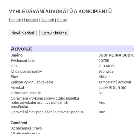
VYHLEDÁVÁNÍ ADVOKÁTŮ A KONCIPIENTŮ
English
|
Français
|
Deutsch
|
Česky
Nové hledání
Upravit kritéria
Advokát
Jméno
JUDr. PETRA BUDÍKO
Evidenční číslo
10755
IČO
71334068
ID datové schránky
9yphwd9
Stav
Aktivní
Způsob výkonu advokacie
samostatný advokát
Advokát
český (§ 5 ; § 5b)
Ustanovení ex-offo
Ne
Oprávnění k výkonu správy cizího majetku
nebo advokátní úschovy peněžních
Ano
prostředků
Oprávnění činit prohlášení o pravosti podpisu
Ano
Zaměření
02 občanské právo
16 obchodní právo