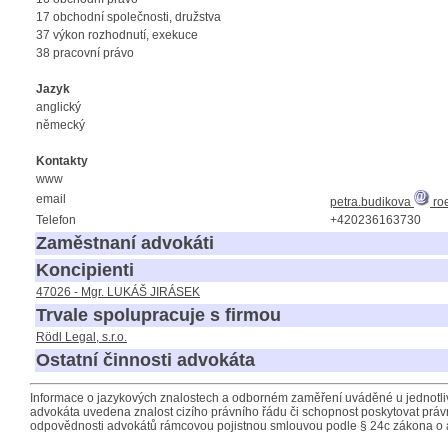
17 obchodní společnosti, družstva
37 výkon rozhodnutí, exekuce
38 pracovní právo
Jazyk
anglický
německý
Kontakty
www
email
petra.budikova
ro
Telefon
+420236163730
Zaměstnaní advokáti
Koncipienti
47026 - Mgr. LUKÁŠ JIRÁSEK
Trvale spolupracuje s firmou
Rödl Legal, s.r.o.
Ostatní činnosti advokáta
Informace o jazykových znalostech a odborném zaměření uváděné u jednotliv
advokáta uvedena znalost cizího právního řádu či schopnost poskytovat právn
odpovědnosti advokátů rámcovou pojistnou smlouvou podle § 24c zákona o 