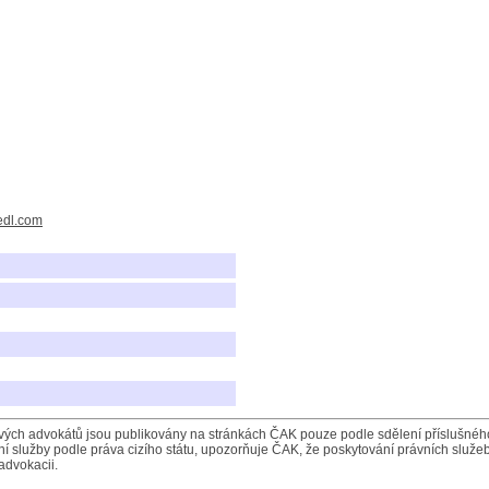
edl.com
ých advokátů jsou publikovány na stránkách ČAK pouze podle sdělení příslušného 
í služby podle práva cizího státu, upozorňuje ČAK, že poskytování právních služeb
advokacii.