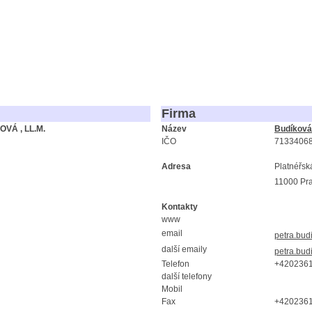
Firma
VÁ , LL.M.
Název
Budíková 
IČO
7133406
Adresa
Platnéřsk
11000 Pr
Kontakty
www
email
petra.bud
další emaily
petra.bud
Telefon
+420236
další telefony
Mobil
Fax
+420236