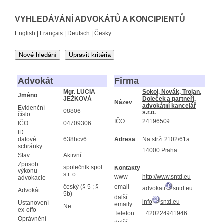
VYHLEDÁVÁNÍ ADVOKÁTŮ A KONCIPIENTŮ
English
|
Français
|
Deutsch
|
Česky
Nové hledání
Upravit kritéria
Advokát
Firma
Mgr. LUCIA
Sokol, Novák, Trojan,
Jméno
JEŽKOVÁ
Doleček a partneři,
Název
advokátní kancelář
Evidenční
08806
s.r.o.
číslo
IČO
24196509
IČO
04709306
ID
datové
638hcv6
Adresa
Na strži 2102/61a
schránky
14000 Praha
Stav
Aktivní
Způsob
společník spol.
Kontakty
výkonu
s r. o.
www
http://www.sntd.eu
advokacie
český (§ 5 ; §
email
advokati
sntd.eu
Advokát
5b)
další
info
sntd.eu
Ustanovení
emaily
Ne
ex-offo
Telefon
+420224941946
Oprávnění
další