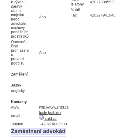
k výkonu
+420270005533
telefony
správy
Mobil
cizího
majetku
Fax
+420224941940
Ano
nebo
advokátní
úschovy
peněžních
prostředků
Oprávnění
činit
prohlášení
Ano
o
pravosti
podpisu
Zaměření
Jazyk
anglický
Kontakty
www
http://www.sntd.cz
lucie.jezkova
email
sntd.cz
Telefon
+420270005533
Zaměstnaní advokáti