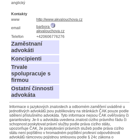
anglický
Kontakty
www
http://www.akvalouchova.cz
barbora
email
akvalouchova.cz
Telefon
+420606776276
Zaměstnaní
advokáti
Koncipienti
Trvale
spolupracuje s
firmou
Ostatní činnosti
advokáta
Informace o jazykových znalostech a odborném zaměření uváděné u
jednotlivých advokátů jsou publikovány na stránkách ČAK pouze podle
sdělení příslušného advokáta. Tyto informace nejsou ČAK ověřovány či
garantovány. Je-li u advokáta uvedena znalost cizího právního řádu či
schopnost poskytovat právní služby podle práva cizího státu,
upozorňuje ČAK, že poskytování právních služeb podle práva cizího
státu není pojištěno v hromadném pojištění profesní odpovědnosti
advokátů rámcovou pojistnou smlouvou podle § 24c zákona o