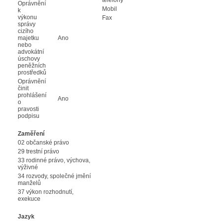
Oprávnění
Mobil
k
výkonu
Fax
správy
cizího
majetku
Ano
nebo
advokátní
úschovy
peněžních
prostředků
Oprávnění
činit
prohlášení
Ano
o
pravosti
podpisu
Zaměření
02 občanské právo
29 trestní právo
33 rodinné právo, výchova,
výživné
34 rozvody, společné jmění
manželů
37 výkon rozhodnutí,
exekuce
Jazyk