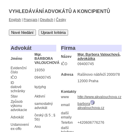
VYHLEDÁVÁNÍ ADVOKÁTŮ A KONCIPIENTŮ
English
|
Français
|
Deutsch
|
Česky
Nové hledání
Upravit kritéria
Advokát
Firma
Mgr.
Mgr. Barbora Valouchová,
Název
Jméno
BARBORA
advokátka
VALOUCHOVÁ
IČO
09400745
Evidenční
19350
číslo
Adresa
Rašínovo nábřeží 2000/78
IČO
09400745
12000 Praha
ID
datové
tqzjyhg
schránky
Kontakty
Stav
Aktivní
www
http://www.akvalouchova.cz
Způsob
samostatný
barbora
email
výkonu
advokát
akvalouchova.cz
advokacie
další
český (§ 5 ; §
Advokát
emaily
5b)
Telefon
+420606776276
Ustanovení
Ano
další
ex-offo
telefony