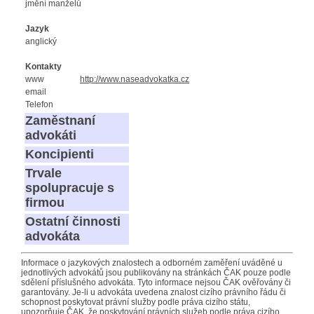
jmění manželů
Jazyk
anglický
Kontakty
www
http://www.naseadvokatka.cz
email
Telefon
Zaměstnaní
advokáti
Koncipienti
Trvale
spolupracuje s
firmou
Ostatní činnosti
advokáta
Informace o jazykových znalostech a odborném zaměření uváděné u
jednotlivých advokátů jsou publikovány na stránkách ČAK pouze podle
sdělení příslušného advokáta. Tyto informace nejsou ČAK ověřovány či
garantovány. Je-li u advokáta uvedena znalost cizího právního řádu či
schopnost poskytovat právní služby podle práva cizího státu,
upozorňuje ČAK, že poskytování právních služeb podle práva cizího