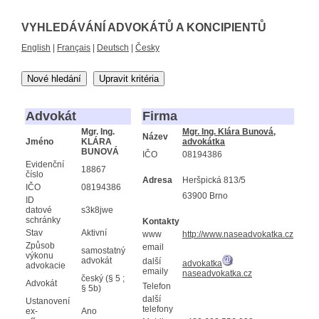
VYHLEDÁVÁNÍ ADVOKÁTŮ A KONCIPIENTŮ
English
|
Français
|
Deutsch
|
Česky
Nové hledání
Upravit kritéria
Advokát
Firma
Mgr. Ing.
Mgr. Ing. Klára Bunová,
Název
Jméno
KLÁRA
advokátka
BUNOVÁ
IČO
08194386
Evidenční
18867
číslo
Adresa
Heršpická 813/5
IČO
08194386
63900 Brno
ID
datové
s3k8jwe
schránky
Kontakty
Stav
Aktivní
www
http://www.naseadvokatka.cz
Způsob
email
samostatný
výkonu
advokát
další
advokatka
advokacie
emaily
naseadvokatka.cz
český (§ 5 ;
Advokát
Telefon
§ 5b)
další
Ustanovení
telefony
ex-
Ano