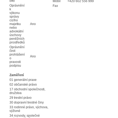
offo
Mobil
+420 602 556 999
Oprávnění
Fax
k
výkonu
správy
cizího
majetku
Ano
nebo
advokátní
úschovy
peněžních
prostředků
Oprávnění
činit
prohlášení
Ano
o
pravosti
podpisu
Zaměření
01 generální praxe
02 občanské právo
17 obchodní společnosti,
družstva
29 trestní právo
30 dopravní trestné činy
33 rodinné právo, výchova,
výživné
34 rozvody, společné