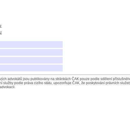
z
z
ých advokátů jsou publikovány na stránkách ČAK pouze podle sdělení příslušného 
í služby podle práva cizího státu, upozorňuje ČAK, že poskytování právních služeb
advokacii.