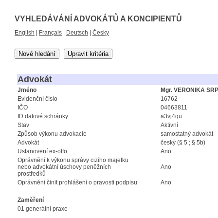
VYHLEDÁVÁNÍ ADVOKÁTŮ A KONCIPIENTŮ
English
|
Français
|
Deutsch
|
Česky
Nové hledání
Upravit kritéria
Advokát
Jméno
Mgr. VERONIKA SR
Evidenční číslo
16762
IČO
04663811
ID datové schránky
a3vj4qu
Stav
Aktivní
Způsob výkonu advokacie
samostatný advokát
Advokát
český (§ 5 ; § 5b)
Ustanovení ex-offo
Ano
Oprávnění k výkonu správy cizího majetku
nebo advokátní úschovy peněžních
Ano
prostředků
Oprávnění činit prohlášení o pravosti podpisu
Ano
Zaměření
01 generální praxe