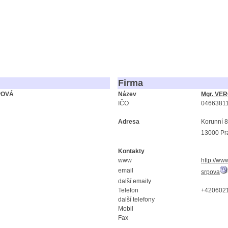
Firma
POVÁ
Název
Mgr. VE
IČO
0466381
Adresa
Korunní 
13000 Pr
Kontakty
www
http://ww
email
srpova
další emaily
Telefon
+420602
další telefony
Mobil
Fax