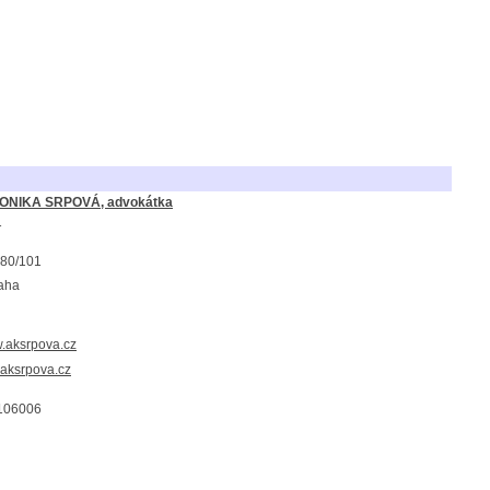
RONIKA SRPOVÁ, advokátka
1
880/101
aha
w.aksrpova.cz
aksrpova.cz
106006