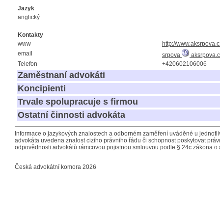
Jazyk
anglický
Kontakty
www
http://www.aksrpova.c
email
srpova
aksrpova.c
Telefon
+420602106006
Zaměstnaní advokáti
Koncipienti
Trvale spolupracuje s firmou
Ostatní činnosti advokáta
Informace o jazykových znalostech a odborném zaměření uváděné u jednotliv
advokáta uvedena znalost cizího právního řádu či schopnost poskytovat právn
odpovědnosti advokátů rámcovou pojistnou smlouvou podle § 24c zákona o 
Česká advokátní komora 2026